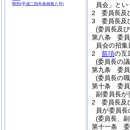
員会」とい
附則
(平成二四年条例第八号)
2
委員長及
3
委員長及
(委員長及
第八条
委
員会の招集
2
前項
の互
(委員長の
第九条
委
(委員長の職
第十条
委
副委員長が
2
委員長及
員が委員長
(委員長、
第十一条