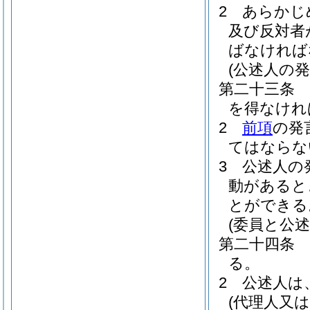
2
あらかじ
及び反対者
ばなければ
(公述人の発
第二十三条
を得なけれ
2
前項
の発
てはならな
3
公述人の
動があると
とができる
(委員と公述
第二十四条
る。
2
公述人は
(代理人又