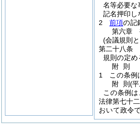
名等必要な
記名押印し
2
前項
の記
第六章
(会議規則と
第二十八条
規則の定め
附
則
1
この条例
附
則
(
この条例は
法律第七十二
おいて政令