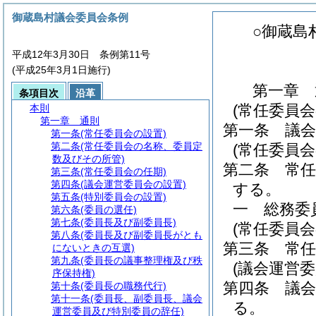
御蔵島村議会委員会条例
○御蔵島
平成12年3月30日 条例第11号
(平成25年3月1日施行)
第一章
条項目次
沿革
(常任委員会
本則
第一章
通則
第一条
議
第一条
(常任委員会の設置)
第二条
(常任委員会の名称、委員定
(常任委員
数及びその所管)
第二条
常
第三条
(常任委員会の任期)
第四条
(議会運営委員会の設置)
する。
第五条
(特別委員会の設置)
一
総務委
第六条
(委員の選任)
第七条
(委員長及び副委員長)
(常任委員会
第八条
(委員長及び副委員長がとも
第三条
常
にないときの互選)
第九条
(委員長の議事整理権及び秩
(議会運営委
序保持権)
第四条
議
第十条
(委員長の職務代行)
第十一条
(委員長、副委員長、議会
る。
運営委員及び特別委員の辞任)