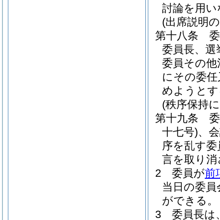
討論を用い
(出席説明の
第十八条
委員長、選
委員その他
にその委任
めようとす
(秩序保持
第十九条
十七号)
、会
序を乱す委
言を取り消
2
委員が
前
当日の委員
ができる。
3
委員長は