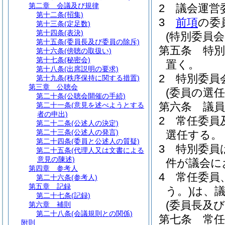
第二章
会議及び規律
2
議会運営
第十二条
(招集)
3
前項
の委
第十三条
(定足数)
第十四条
(表決)
(特別委員会
第十五条
(委員長及び委員の除斥)
第五条
特
第十六条
(傍聴の取扱い)
第十七条
(秘密会)
置く。
第十八条
(出席説明の要求)
2
特別委員
第十九条
(秩序保持に関する措置)
第三章
公聴会
(委員の選任
第二十条
(公聴会開催の手続)
第六条
議
第二十一条
(意見を述べようとする
者の申出)
2
常任委員
第二十二条
(公述人の決定)
第二十三条
(公述人の発言)
選任する。
第二十四条
(委員と公述人の質疑)
3
特別委員
第二十五条
(代理人又は文書による
意見の陳述)
件が議会に
第四章
参考人
4
常任委員
第二十六条
(参考人)
第五章
記録
う。)
は、
第二十七条
(記録)
(委員長及び
第六章
補則
第二十八条
(会議規則との関係)
第七条
常
附則