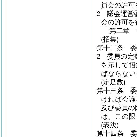
員会の許可
2
議会運営
会の許可を
第二章
(招集)
第十二条
2
委員の定
を示して招
ばならない
(定足数)
第十三条
ければ会議
及び委員の
は、この限
(表決)
第十四条