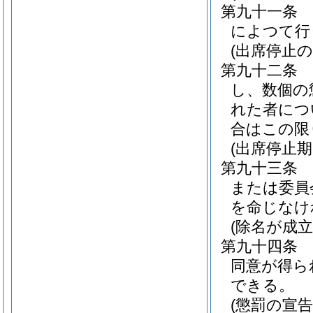
第九十一条
によつて行
(出席停止の
第九十二条
し、数個の
れた者につ
合はこの限
(出席停止
第九十三条
または委員
を命じなけ
(除名が成
第九十四条
同意が得ら
できる。
(懲罰の宣告