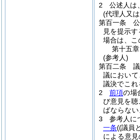
2
公述人は
(代理人又
第百一条
見を提示す
場合は、こ
第十五章
(参考人)
第百二条
議において
議決でこれ
2
前項
の場
び意見を聴
ばならない
3
参考人に
一条
(
(議員
による意見