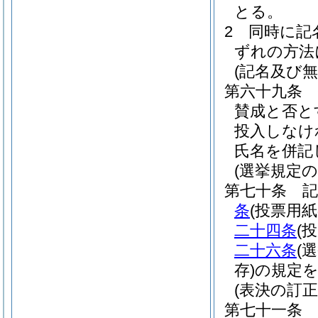
とる。
2
同時に記
ずれの方法
(記名及び
第六十九条
賛成と否と
投入しなけ
氏名を併記
(選挙規定の
第七十条
条
(投票用
二十四条
(
二十六条
(
存)
の規定
(表決の訂正
第七十一条