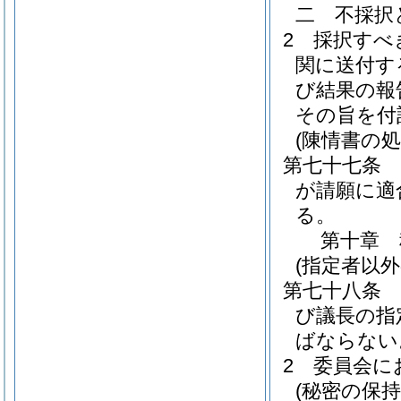
二
不採択
2
採択すべ
関に送付す
び結果の報
その旨を付
(陳情書の処
第七十七条
が請願に適
る。
第十章
(指定者以外
第七十八条
び議長の指
ばならない
2
委員会に
(秘密の保持