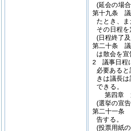
(延会の場合
第十九条
たとき、ま
その日程を
(日程終了及
第二十条
は散会を宣
2
議事日程
必要あると
きは議長は
できる。
第四章
(選挙の宣告
第二十一条
告する。
(投票用紙