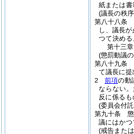
紙または書
(議長の秩序
第八十八条
し、議長が
つて決める
第十三章
(懲罰動議の
第八十九条
て議長に提
2
前項
の動
ならない。
反に係るも
(委員会付託
第九十条
議にはかつ
(戒告また