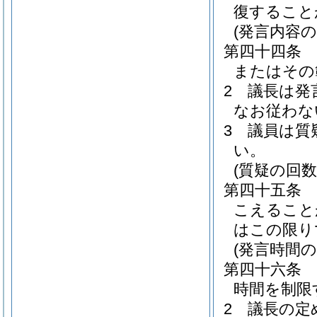
復すること
(発言内容の
第四十四条
またはその
2
議長は発
なお従わな
3
議員は質
い。
(質疑の回数
第四十五条
こえること
はこの限り
(発言時間の
第四十六条
時間を制限
2
議長の定