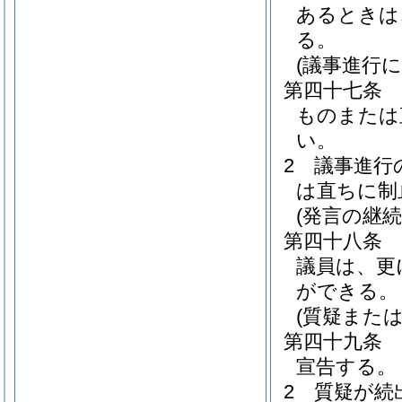
あるときは
る。
(議事進行
第四十七条
ものまたは
い。
2
議事進行
は直ちに制
(発言の継続
第四十八条
議員は、更
ができる。
(質疑また
第四十九条
宣告する。
2
質疑が続