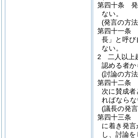
第四十条
ない。
(発言の方法
第四十一条
長」と呼び
ない。
2
二人以上
認める者か
(討論の方法
第四十二条
次に賛成者
ればならな
(議長の発言
第四十三条
に着き発言
し、討論を