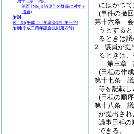
第十九章
補則
にはかつて
第百七条
(会議規則の疑義に対する
措置)
(事件の撤
附則
第十六条
付 則
(平成二〇年議会規則第一号)
附則
(平成二四年議会規則第四号)
うとすると
るときは議
2
議員が提
るときは、
第三章
(日程の作成
第十七条
等を記載し
(日程の順序
第十八条
が提出され
議事日程の
できる。