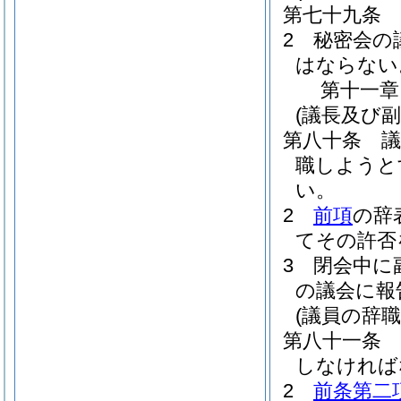
第七十九条
2
秘密会の
はならない
第十一章
(議長及び副
第八十条
職しようと
い。
2
前項
の辞
てその許否
3
閉会中に
の議会に報
(議員の辞職
第八十一条
しなければ
2
前条第二