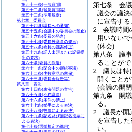
第七条
会
第五十一条
(一般質問)
第五十二条
(緊急質問等)
議会の議決
第五十三条
(準用規定)
に宣告する
第七章
委員会
第五十四条
(議長への通知)
2
会議時間
第五十五条
(会議中の委員会の禁止)
第五十六条
(委員の発言)
用いないで
第五十七条
(委員外議員の発言)
(休会)
第五十八条
(委員の議案修正)
第五十九条
(証人出頭または記録提
第八条
議
出の要求)
ることがで
第六十条
(委員の派遣)
第六十一条
(閉会中の継続審議)
2
議長は特
第六十二条
(少数意見の留保)
開くことが
第六十三条
(委員会報告等)
第八章
表決
(会議の開閉
第六十四条
(表決問題の宣告)
第九条
開
第六十五条
(不在議員)
第六十六条
(条件の禁止)
る。
第六十七条
(挙手による表決)
第六十八条
(投票による表決)
2
議長が開
第六十九条
(記名及び無記名投票に
を宣告した
よる表決)
第七十条
(選挙規定の準用)
い。
第七十一条
(表決の訂正)