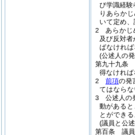
び学識経験
りあらかじ
いて定め、
2
あらかじ
及び反対者
ばなければ
(公述人の発
第九十九条
得なければ
2
前項
の発
てはならな
3
公述人の
動があると
とができる
(議員と公述
第百条
議