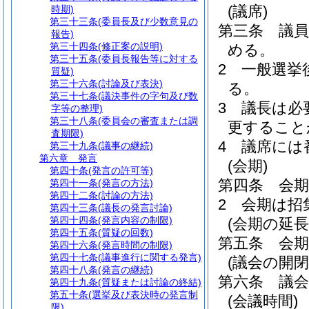
(議席)
時期)
第三十三条
(委員長及び少数意見の
第三条
議
報告)
第三十四条
(修正案の説明)
める。
第三十五条
(委員長報告等に対する
2
一般選挙
質疑)
第三十六条
(討論及び表決)
る。
第三十七条
(議決事件の字句及び数
3
議長は必
字等の整理)
第三十八条
(委員会の審査または調
更すること
査期限)
4
議席には
第三十九条
(議事の継続)
第六章
発言
(会期)
第四十条
(発言の許可等)
第四条
会
第四十一条
(発言の方法)
第四十二条
(討論の方法)
2
会期は招
第四十三条
(議長の発言討論)
第四十四条
(発言内容の制限)
(会期の延長
第四十五条
(質疑の回数)
第五条
会
第四十六条
(発言時間の制限)
第四十七条
(議事進行に関する発言)
(議会の開閉
第四十八条
(発言の継続)
第六条
議
第四十九条
(質疑または討論の終結)
第五十条
(選挙及び表決時の発言制
(会議時間)
限)