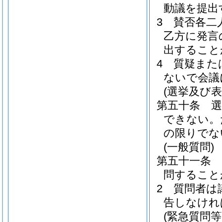
動議を提出
3
賛否各二
乙方に発言
出すること
4
質疑また
ないで会議
(選挙及び
第五十条
できない。
の限りでな
(一般質問)
第五十一条
問すること
2
質問者は
告しなけれ
(緊急質問等