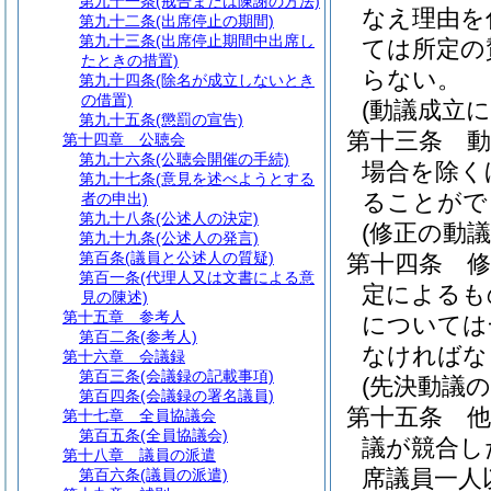
第九十一条
(戒告または陳謝の方法)
なえ理由を
第九十二条
(出席停止の期間)
第九十三条
(出席停止期間中出席し
ては所定の
たときの措置)
らない。
第九十四条
(除名が成立しないとき
の借置)
(動議成立
第九十五条
(懲罰の宣告)
第十三条
第十四章
公聴会
第九十六条
(公聴会開催の手続)
場合を除く
第九十七条
(意見を述べようとする
ることがで
者の申出)
第九十八条
(公述人の決定)
(修正の動議
第九十九条
(公述人の発言)
第百条
(議員と公述人の質疑)
第十四条
第百一条
(代理人又は文書による意
定によるも
見の陳述)
第十五章
参考人
については
第百二条
(参考人)
なければな
第十六章
会議録
第百三条
(会議録の記載事項)
(先決動議の
第百四条
(会議録の署名議員)
第十五条
第十七章
全員協議会
第百五条
(全員協議会)
議が競合し
第十八章
議員の派遣
席議員一人
第百六条
(議員の派遣)