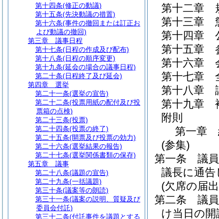
第十四条
(修正の動議)
第十二章
第十五条
(先決動議の措置)
第十三章
第十六条
(事件の撤回または訂正お
よび動議の撤回)
第十四章
第三章
議事日程
第十五章
第十七条
(日程の作成及び配布)
第十八条
(日程の順序変更)
第十六章
第十九条
(延会の場合の議事日程)
第十七章
第二十条
(日程終了及び延会)
第四章
選挙
第十八章
第二十一条
(選挙の宣告)
第十九章
第二十二条
(投票用紙の配付及び投
票箱の点検)
附則
第二十三条
(投票)
第二十四条
(投票の終了)
第一章
第二十五条
(開票及び投票の効力)
(参集)
第二十六条
(選挙結果の報告)
第二十七条
(選挙関係書類の保存)
第一条
議
第五章
議事
議長に通告
第二十八条
(議題の宣告)
第二十九条
(一括議題)
(欠席の届出
第三十条
(議案等の朗読)
第二条
議
第三十一条
(議案の説明、質疑及び
委員会付託)
け当日の開
第三十二条
(付託事件を議題とする