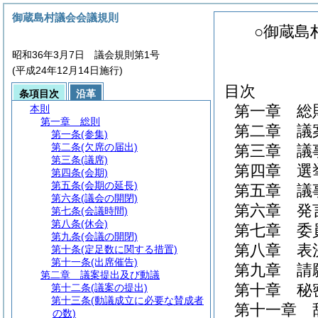
御蔵島村議会会議規則
○御蔵島
昭和36年3月7日 議会規則第1号
(平成24年12月14日施行)
目次
条項目次
沿革
第一章
総
本則
第一章
総則
第二章
議
第一条
(参集)
第二条
(欠席の届出)
第三章
議
第三条
(議席)
第四章
選
第四条
(会期)
第五条
(会期の延長)
第五章
議
第六条
(議会の開閉)
第六章
発
第七条
(会議時間)
第八条
(休会)
第七章
委
第九条
(会議の開閉)
第八章
表
第十条
(定足数に関する措置)
第十一条
(出席催告)
第九章
請
第二章
議案提出及び動議
第十章
秘
第十二条
(議案の提出)
第十三条
(動議成立に必要な賛成者
第十一章
の数)