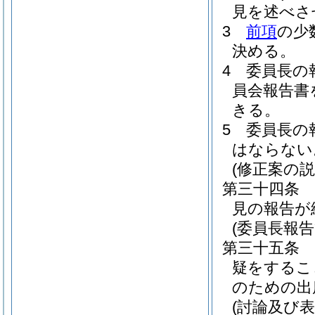
見を述べさ
3
前項
の少
決める。
4
委員長の
員会報告書
きる。
5
委員長の
はならない
(修正案の説
第三十四条
見の報告が
(委員長報
第三十五条
疑をするこ
のための出
(討論及び表