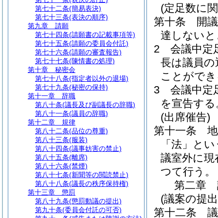
(定足数に関
第七十二条
(簡易表決)
第七十三条
(表決の順序)
第十条
開
第九章
請願
達しないと
第七十四条
(請願書の記載事項等)
第七十五条
(請願の委員会付託)
2
会議中定
第七十六条
(請願の審査報告)
長は議員の
第七十七条
(陳情書の処理)
第十章
秘密会
ことができ
第七十八条
(指定者以外の退場)
第七十九条
(秘密の保持)
3
会議中定
第十一章
辞職
を宣告する
第八十条
(議長及び副議長の辞職)
第八十一条
(議員の辞職)
(出席催告)
第十二章
規律
第十一条
地
第八十二条
(品位の尊重)
第八十三条
(服装)
「法」とい
第八十四条
(議事妨害の禁止)
議室外に現
第八十五条
(離席)
第八十六条
(禁煙)
つて行う。
第八十七条
(新聞等の閲読禁止)
第二章
第八十八条
(議長の秩序保持権)
第十三章
懲罰
(議案の提出
第八十九条
(懲罰動議の提出)
第九十条
(委員会付託の可否)
第十二条