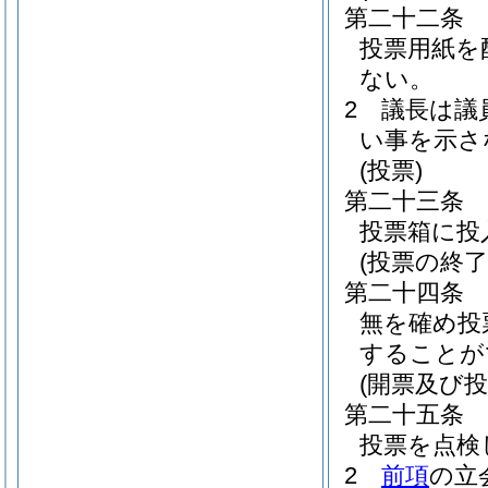
第二十二条
投票用紙を
ない。
2
議長は議
い事を示さ
(投票)
第二十三条
投票箱に投
(投票の終了
第二十四条
無を確め投
することが
(開票及び投
第二十五条
投票を点検
2
前項
の立