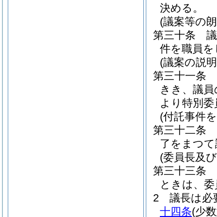
決める。
(議案等の朗
第三十条
件を職員を
(議案の説
第三十一条
きき、議員
より特別委
(付託事件
第三十二条
了をまつて
(委員長及
第三十三条
ときは、委
2
議長は必
十四条
(少