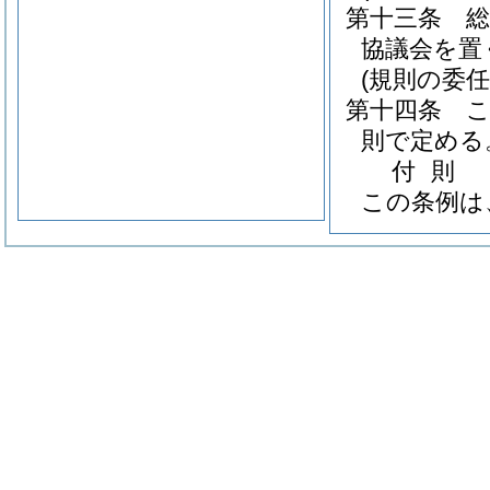
第十三条
協議会を置
(規則の委任
第十四条
則で定める
付
則
この条例は