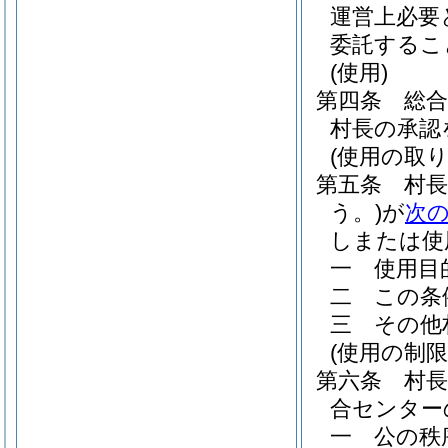
運営上必要
委託するこ
(使用)
第四条
総
村長の承認
(使用の取り
第五条
村
う。)
が
次
しまたは使
一
使用目
二
この条
三
その他
(使用の制限
第六条
村
合センター
一
公の秩