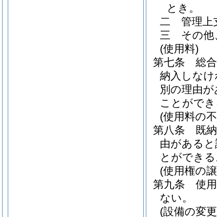
とき。
二
管理上
三
その他
(使用料)
第七条
総
納入しなけ
別の理由が
ことができ
(使用料の不
第八条
既
由があると
とができる
(使用権の譲
第九条
使
ない。
(設備の変更