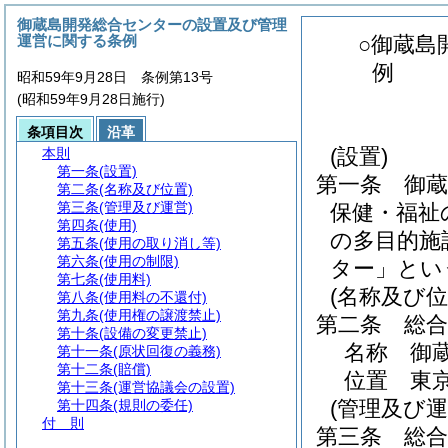
御蔵島開発総合センターの設置及び管理
運営に関する条例
○御蔵島
例
昭和59年9月28日 条例第13号
(昭和59年9月28日施行)
条項目次
沿革
(設置)
本則
第一条
(設置)
第一条
御
第二条
(名称及び位置)
第三条
(管理及び運営)
保健・福祉
第四条
(使用)
の多目的施
第五条
(使用の取り消し等)
第六条
(使用の制限)
ター」とい
第七条
(使用料)
(名称及び位
第八条
(使用料の不還付)
第九条
(使用権の譲渡禁止)
第二条
総
第十条
(設備の変更禁止)
名称 御
第十一条
(原状回復の義務)
第十二条
(賠償)
位置 東
第十三条
(運営協議会の設置)
(管理及び運
第十四条
(規則の委任)
付 則
第三条
総