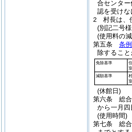
合センター
認を受けな
2
村長は、
(別記二号様
(使用料の
第五条
条
除すること
免除基準
減額基準
(休館日)
第六条
総
から一月四
(使用時間)
第七条
総