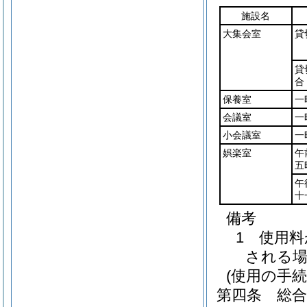
施設名
大集会室
貸
貸
合
保養室
一
会議室
一
小会議室
一
娯楽室
午
五
午
十
備考
1 使用
される場
(使用の手続
第四条
総