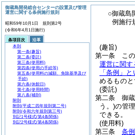
御蔵島開発総合センターの設置及び管理
運営に関する条例施行規則
○御蔵島
例施行
昭和59年10月1日 規則第2号
(令和6年4月1日施行)
条項目次
沿革
(趣旨)
本則
第一条
(趣旨)
第一条
こ
第二条
(委託)
第三条
(使用料)
運営に関す
第四条
(使用の手続等)
「条例」と
第五条
(使用料の減額、免除基準及び
手続)
めるものと
第六条
(休館日)
(委託)
第七条
(使用時間)
第八条
(補則)
第二条
御
附則
う。)
の管
附則
(平成二四年規則第二号)
附則
(令和六年規則第三号)
できる。
別記1号様式
(第4条関係)
(使用料)
別記2号様式
(第4条関係)
第三条
条例