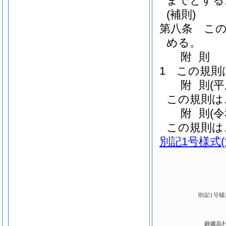
までとする
(補則)
第八条
こ
める。
附
則
1
この規則
附
則
(
この規則は
附
則
(
この規則は
別記1号様式