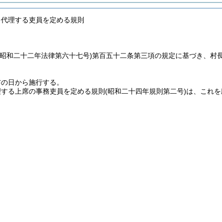
を代理する吏員を定める規則
(昭和二十二年法律第六十七号)
第百五十二条第三項の規定に基づき、村
布の日から施行する。
理する上席の事務吏員を定める規則
(昭和二十四年規則第二号)
は、これを