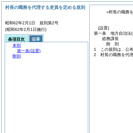
村長の職務を代理する吏員を定める規則
○村長の職務
昭和62年2月1日 規則第2号
(設置)
(昭和62年2月1日施行)
第一条
地方自治法
総務課長
条項目次
沿革
附
則
本則
1
この規則は、公
第一条
(設置)
2
村長の職務を代
附則