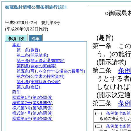
御蔵島村情報公開条例施行規則
○御蔵島
平成20年9月22日 規則第3号
(平成20年9月22日施行)
(趣旨)
条項目次
沿革
第一条
こ
本則
第一条
(趣旨)
う。)
の施
第二条
(開示請求)
第三条
(開示決定通知書等)
(開示請求)
第四条
(開示の実施等)
第二条
条例
第五条
(写しを交付する場合の費用等)
第六条
(公文書の検索資料)
うとする者
第七条
(実施状況の公表)
しなければ
第八条
(委任)
附則
(開示決定通
様式第1号
(第2条関係)
第三条
条例
様式第2号
(第3条関係)
様式第3号
(第3条関係)
様式第4号
(第3条関係)
(一)
条例第七条第
様式第5号
(第3条関係)
る旨の決定をし
(二)
条例第七条第