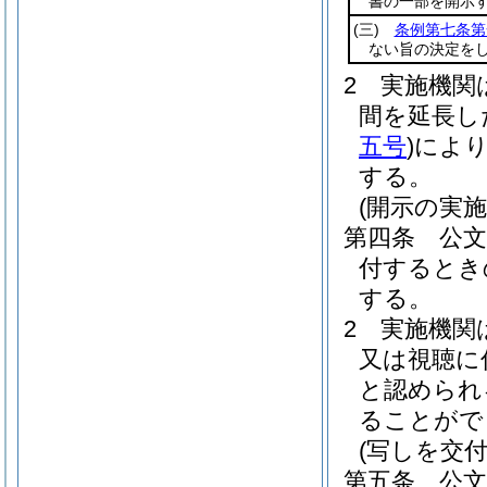
書の一部を開示
(三)
条例第七条第
ない旨の決定を
2
実施機関
間を延長し
五号
)
によ
する。
(開示の実施
第四条
公
付するとき
する。
2
実施機関
又は視聴に
と認められ
ることがで
(写しを交
第五条
公