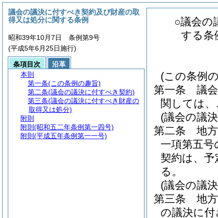
議会の議決に付すべき契約及び財産の取
得又は処分に関する条例
○議会の
する条
昭和39年10月7日 条例第9号
(平成5年6月25日施行)
条項目次
沿革
(この条例の
本則
第一条
(この条例の趣旨)
第一条
議
第二条
(議会の議決に付すべき契約)
第三条
(議会の議決に付すべき財産の
関しては、
取得又は処分)
(議会の議
附則
附則
(昭和五二年条例第一四号)
第二条
地方
附則
(平成五年条例第一一号)
一項第五号
契約は、予
る。
(議会の議
第三条
地
の議決に付