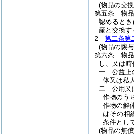
(物品の交換
第五条
物
認めるとき
産と交換す
2
第二条第
(物品の譲
第六条
物
し、又は時
一
公益上
体又は私
二
公用又
作物のう
作物の解
はその相
条件とし
(物品の無