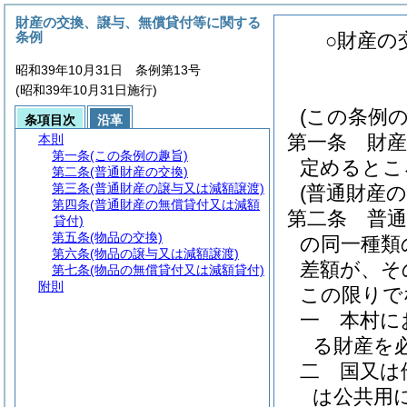
財産の交換、譲与、無償貸付等に関する
条例
○財産の
昭和39年10月31日 条例第13号
(昭和39年10月31日施行)
(この条例の
条項目次
沿革
第一条
財
本則
第一条
(この条例の趣旨)
定めるとこ
第二条
(普通財産の交換)
第三条
(普通財産の譲与又は減額譲渡)
(普通財産の
第四条
(普通財産の無償貸付又は減額
第二条
普
貸付)
第五条
(物品の交換)
の同一種類
第六条
(物品の譲与又は減額譲渡)
差額が、そ
第七条
(物品の無償貸付又は減額貸付)
附則
この限りで
一
本村に
る財産を
二
国又は
は公共用