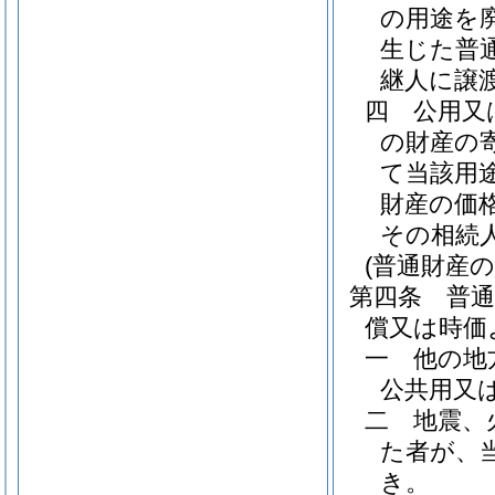
の用途を
生じた普
継人に譲
四
公用又
の財産の
て当該用
財産の価
その相続
(普通財産
第四条
普
償又は時価
一
他の地
公共用又
二
地震、
た者が、
き。