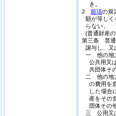
き。
2
前項
の規
額が等しく
らない。
(普通財産
第三条
普
譲与し、又
一
他の地
公共用又
共団体そ
二
他の地
の費用を
した場合
産をその
団体その
三
公用又