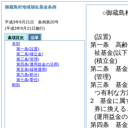
御蔵島村地域福祉基金条例
○御蔵島
平成3年9月21日 条例第20号
(平成3年9月21日施行)
(設置)
条項目次
沿革
第一条
高
本則
第一条
(設置)
祉基金
(以
第二条
(積立金)
第三条
(管理)
(積立金)
第四条
(運用益金の活用)
第二条
基
第五条
(繰替運用)
第六条
(処分)
(管理)
第七条
(委任)
第三条
基
附則
つ有利な方
2
基金に属
券に換える
(運用益金の
第四条
基