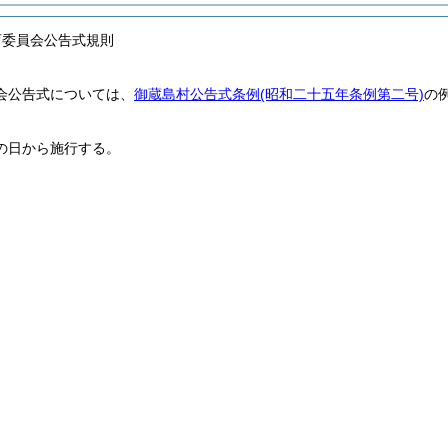
育委員会公告式規則
会公告式については、
御蔵島村公告式条例
(昭和二十五年条例第二号)
の
の日から施行する。