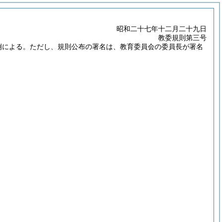
昭和二十七年十二月二十九日
教委規則第三号
例による。
ただし、規則公布の署名は、教育委員会の委員長が署名