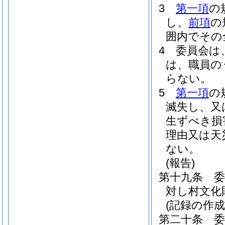
3
第一項
の
し、
前項
の
囲内でその
4
委員会は
は、職員の
らない。
5
第一項
の
滅失し、又
生ずべき損
理由又は天
ない。
(報告)
第十九条
対し村文化
(記録の作成
第二十条