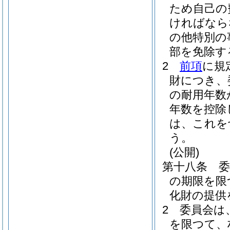
ため自己の
ければなら
の他特別の
部を免除す
2
前項
に規
財につき、
の耐用年数
年数を控除
は、これを
う。
(公開)
第十八条
の期限を限
化財の提供
2
委員会は
を限つて、