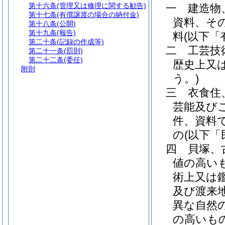
第十六条
(管理又は修理に関する勧告)
一
建造物
第十七条
(有償譲渡の場合の納付金)
資料、そ
第十八条
(公開)
第十九条
(報告)
料
(以下「
第二十条
(記録の作成等)
二
工芸技
第二十一条
(罰則)
第二十二条
(委任)
歴史上又
附則
う。)
三
衣食住
芸能及び
件、資料
の
(以下「
四
貝塚、
値の高い
術上又は
及び渡来地
異な自然
の高いも