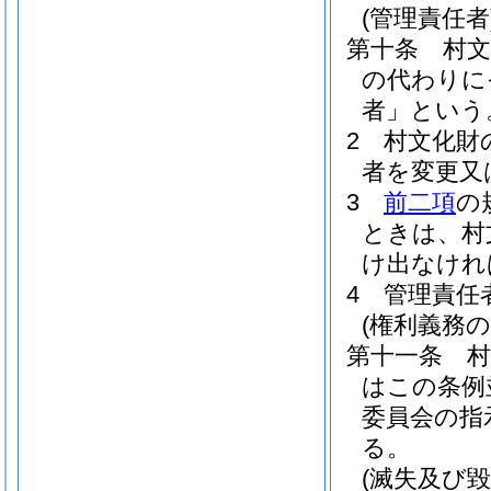
(管理責任者
第十条
村
の代わりに
者」という
2
村文化財
者を変更又
3
前二項
の
ときは、村
け出なけれ
4
管理責任
(権利義務の
第十一条
はこの条例
委員会の指
る。
(滅失及び毀