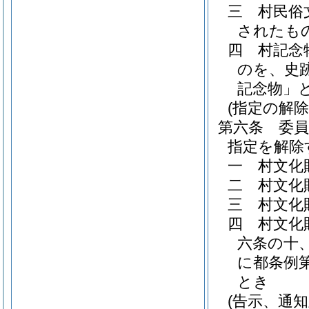
三
村民俗
されたもの
四
村記念
のを、史
記念物」
(指定の解除
第六条
委
指定を解除
一
村文化
二
村文化
三
村文化
四
村文化
六条の十
に都条例
とき
(告示、通