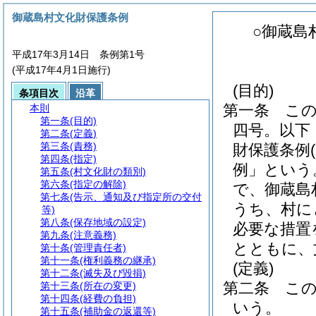
御蔵島村文化財保護条例
○御蔵島
平成17年3月14日 条例第1号
(平成17年4月1日施行)
(目的)
条項目次
沿革
第一条
こ
本則
第一条
(目的)
四号。以下
第二条
(定義)
第三条
(責務)
財保護条例
第四条
(指定)
例」という
第五条
(村文化財の類別)
第六条
(指定の解除)
で、御蔵島
第七条
(告示、通知及び指定所の交付
うち、村に
等)
第八条
(保存地域の設定)
必要な措置
第九条
(注意義務)
とともに、
第十条
(管理責任者)
第十一条
(権利義務の継承)
(定義)
第十二条
(滅失及び毀損)
第二条
こ
第十三条
(所在の変更)
第十四条
(経費の負担)
いう。
第十五条
(補助金の返還等)