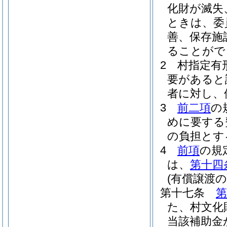
化財が滅失
ときは、委
善、保存施
ることがで
2
村指定有
要があると
者に対し、
3
前二項
の
めに要する
の負担とす
4
前項
の規
は、
第十四
(有償譲渡
第十七条
第
た、村文化
当該補助金