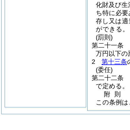
化財及び生
ち特に必要
存し又は適
ができる。
(罰則)
第二十一条
万円以下の
2
第十三条
(委任)
第二十二条
で定める。
附
則
この条例は