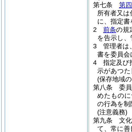
第七条
第四
所有者又は
に、指定書
2
前条
の規
を告示し、
3
管理者は
書を委員会
4
指定及び
示があつた
(保存地域の
第八条
委
めたものに
の行為を制
(注意義務)
第九条
文
て、常に善