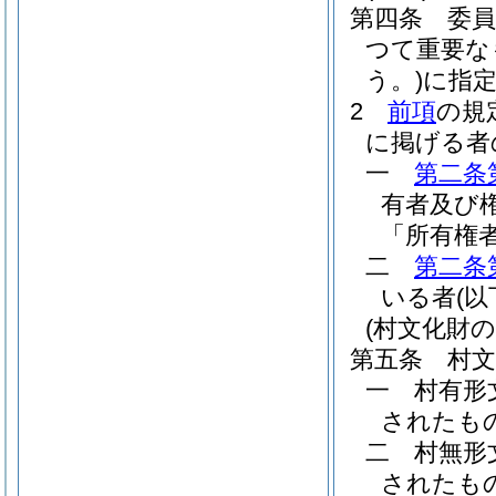
第四条
委
つて重要な
う。)
に指
2
前項
の規
に掲げる者
一
第二条
有者及び
「所有権
二
第二条
いる者
(
(村文化財の
第五条
村
一
村有形
されたもの
二
村無形
されたもの