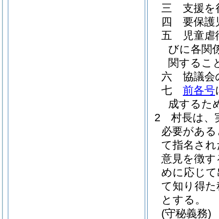
三
支援を
四
要保護
五
児童虐
びに各関
関するこ
六
協議会
七
前各号
成するた
2
村長は、
必要がある
て指名され
意見を徴す
めに応じて
て知り得た
とする。
(守秘義務)