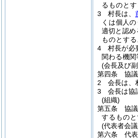
るものとす
3
村長は、
くは個人の
適切と認め
ものとする
4
村長が必
関わる機関
(会長及び副
第四条
協
2
会長は、
3
会長は協
(組織)
第五条
協
するものと
(代表者会議
第六条
代