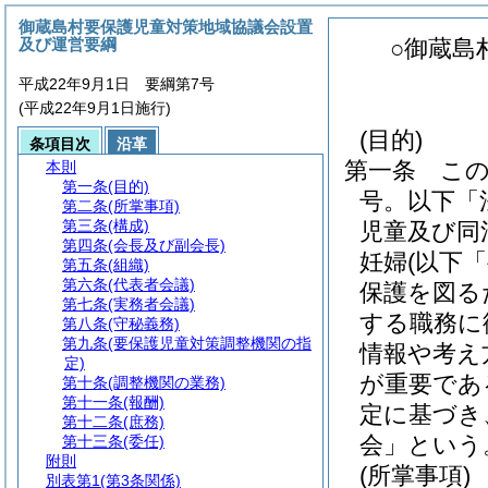
御蔵島村要保護児童対策地域協議会設置
及び運営要綱
○御蔵島
平成22年9月1日 要綱第7号
(平成22年9月1日施行)
(目的)
条項目次
沿革
第一条
こ
本則
第一条
(目的)
号。以下「
第二条
(所掌事項)
第三条
(構成)
児童及び同
第四条
(会長及び副会長)
妊婦
(以下
第五条
(組織)
第六条
(代表者会議)
保護を図る
第七条
(実務者会議)
する職務に
第八条
(守秘義務)
第九条
(要保護児童対策調整機関の指
情報や考え
定)
が重要であ
第十条
(調整機関の業務)
第十一条
(報酬)
定に基づき
第十二条
(庶務)
会」という
第十三条
(委任)
附則
(所掌事項)
別表第1
(第3条関係)