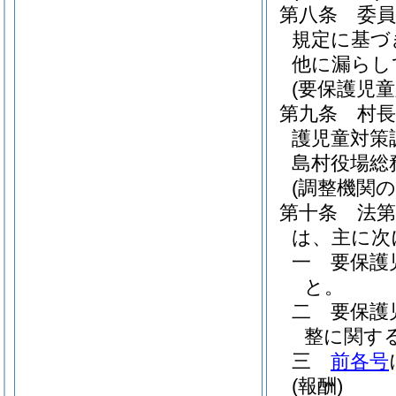
第八条
委
規定に基づ
他に漏らし
(要保護児
第九条
村
護児童対策
島村役場総
(調整機関の
第十条
法
は、主に次
一
要保護
と。
二
要保護
整に関す
三
前各号
(報酬)