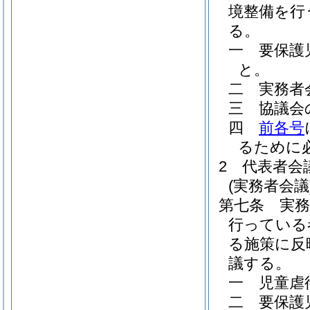
境整備を行
る。
一
要保護
と。
二
実務者
三
協議会
四
前各号
るために
2
代表者会
(実務者会議
第七条
実
行っている
る施策に反
議する。
一
児童虐
二
要保護