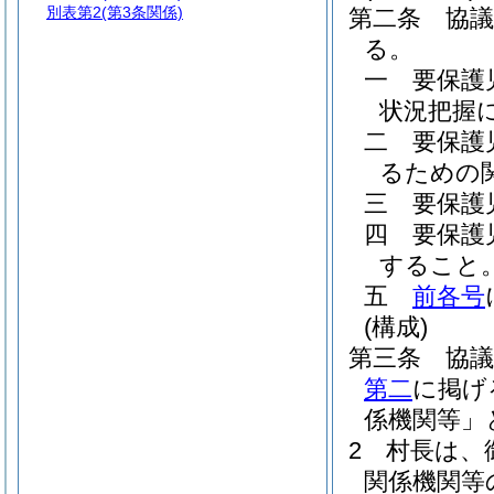
別表第2
(第3条関係)
第二条
協
る。
一
要保護
状況把握
二
要保護
るための
三
要保護
四
要保護
すること
五
前各号
(構成)
第三条
協
第二
に掲げ
係機関等」
2
村長は、
関係機関等