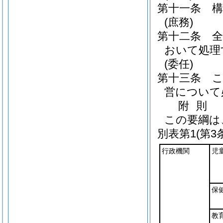
第十一条
(庶務)
第十二条
おいて処理
(委任)
第十三条
営について
附
則
この要綱は
別表第1
(第3
行政機関
児
保
教