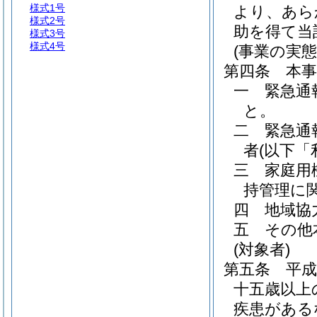
様式1号
より、あら
様式2号
助を得て当
様式3号
様式4号
(事業の実態
第四条
本
一
緊急通
と。
二
緊急通
者
(以下「
三
家庭用
持管理に
四
地域協
五
その他
(対象者)
第五条
平
十五歳以上
疾患がある