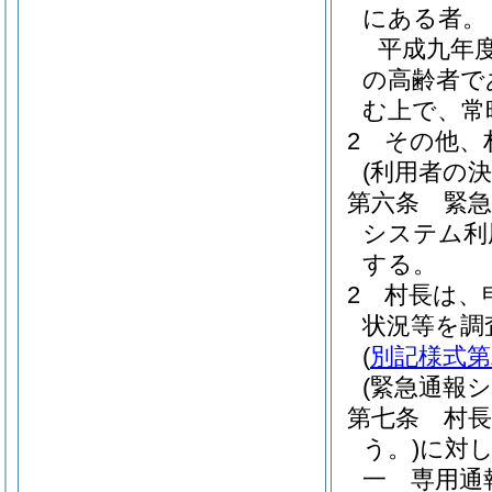
にある者。
平成九年
の高齢者で
む上で、常
2
その他、
(利用者の決
第六条
緊
システム利
する。
2
村長は、
状況等を調
(
別記様式第
(緊急通報
第七条
村
う。)
に対
一
専用通