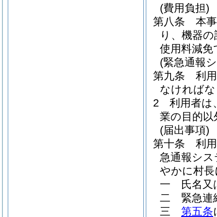
(費用負担)
第八条
本
り、機器の
使用料減免
(緊急通報
第九条
利
なければな
2
利用者は
業の目的以
(届出事項)
第十条
利
急通報シス
やかに村長
一
氏名又
二
緊急連
三
第五条