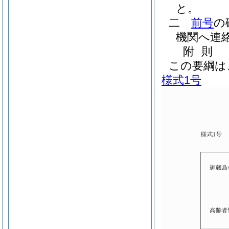
と。
二
前号
の
機関へ連
附
則
この要綱は
様式1号