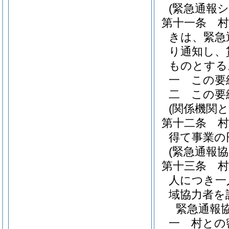
(緊急通報
第十一条
きは、緊急
り通知し、
ものとする
一
この要
二
この要
(関係機関と
第十二条
得て事業の
(緊急通報
第十三条
人につき一
域協力者を
緊急通報
一
村との