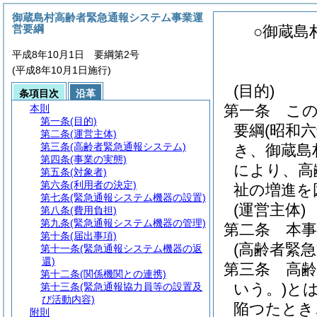
御蔵島村高齢者緊急通報システム事業運
営要綱
○御蔵島
平成8年10月1日 要綱第2号
(平成8年10月1日施行)
(目的)
条項目次
沿革
第一条
こ
本則
第一条
(目的)
要綱
(昭和
第二条
(運営主体)
第三条
(高齢者緊急通報システム)
き、御蔵島
第四条
(事業の実態)
により、高
第五条
(対象者)
第六条
(利用者の決定)
祉の増進を
第七条
(緊急通報システム機器の設置)
(運営主体)
第八条
(費用負担)
第九条
(緊急通報システム機器の管理)
第二条
本
第十条
(届出事項)
(高齢者緊
第十一条
(緊急通報システム機器の返
還)
第三条
高
第十二条
(関係機関との連携)
いう。)
と
第十三条
(緊急通報協力員等の設置及
び活動内容)
陥つたとき
附則