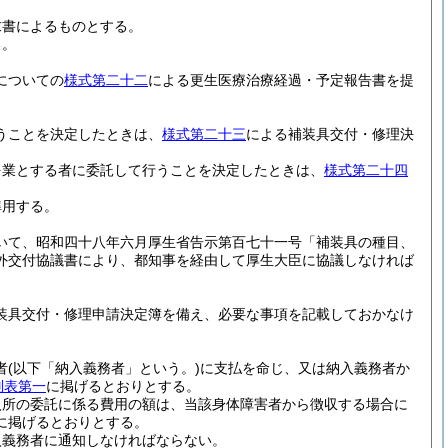
求書によるものとする。
る。
についての
様式第二十二
による更生医療治療経過・予定報告書を提
うことを決定したときは、
様式第二十三
による補装具交付・修理決
を業とする者に委託して行うことを決定したときは、
様式第二十四
準用する。
いて、昭和四十八年六月厚生省告示第百七十一号「補装具の種目、
外交付協議書により、都知事を経由して厚生大臣に協議しなければ
装具交付・修理申請決定簿を備え、必要な事項を記載しておかなけ
者
(以下「納入義務者」という。)
に支払を命じ、又は納入義務者か
別表第一
に掲げるとおりとする。
入所の委託に係る費用の額は、当該身体障害者から徴収する場合に
に掲げるとおりとする。
入義務者に通知しなければならない。