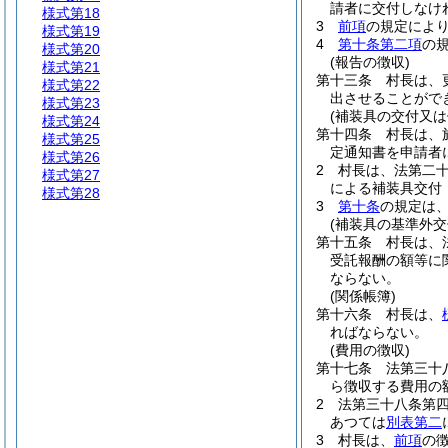
請者に交付しなけ
様式第18
3
前項
の規定によ
様式第19
4
第十条第二項
の
様式第20
(報告の徴収)
様式第21
第十三条
村長は、
様式第22
出させることがで
様式第23
(補装具の交付又は
様式第24
第十四条
村長は、
様式第25
定通知書を申請者
様式第26
2
村長は、法第二
様式第27
による補装具交付
様式第28
3
第十条
の規定は
(補装具の基準外交
第十五条
村長は、
受託報酬の額等に
ならない。
(関係帳簿)
第十六条
村長は、
ればならない。
(費用の徴収)
第十七条
法第三十
ら徴収する費用の
2
法第三十八条第
あつては
別表第二
3
村長は、
前項
の