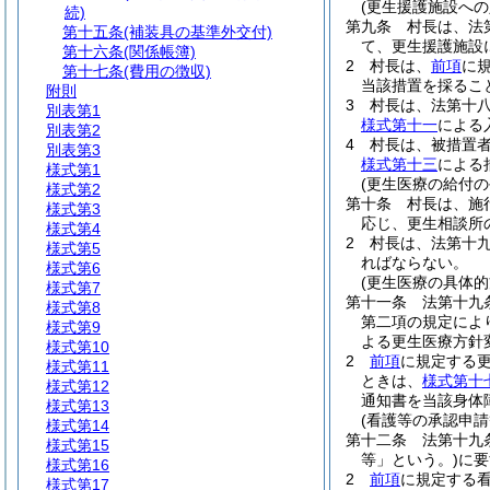
(更生援護施設への
続)
第九条
村長は、法
第十五条
(補装具の基準外交付)
て、更生援護施設
第十六条
(関係帳簿)
2
村長は、
前項
に
第十七条
(費用の徴収)
当該措置を採るこ
附則
3
村長は、法第十
別表第1
様式第十一
による
別表第2
4
村長は、被措置
別表第3
様式第十三
による
様式第1
(更生医療の給付の
様式第2
第十条
村長は、施
様式第3
応じ、更生相談所
様式第4
2
村長は、法第十
様式第5
ればならない。
様式第6
(更生医療の具体的
様式第7
第十一条
法第十九
様式第8
第二項の規定によ
様式第9
よる更生医療方針
様式第10
2
前項
に規定する
様式第11
ときは、
様式第十
様式第12
通知書を当該身体
様式第13
(看護等の承認申請
様式第14
第十二条
法第十九
様式第15
等」という。)
に要
様式第16
2
前項
に規定する
様式第17