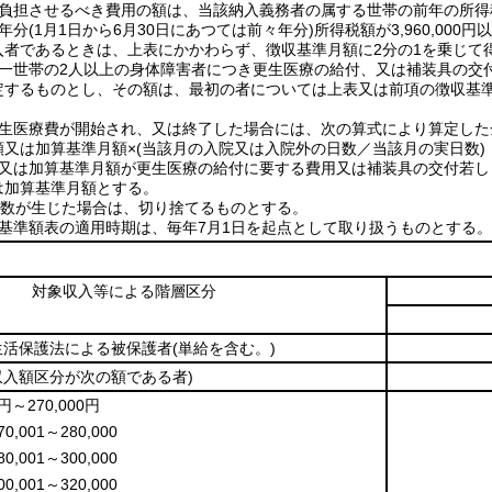
に負担させるべき費用の額は、当該納入義務者の属する世帯の前年の所得
年分
(1月1日から6月30日にあつては前々年分)
所得税額が3,960,0
入者であるときは、上表にかかわらず、徴収基準月額に2分の1を乗じて
同一世帯の2人以上の身体障害者につき更生医療の給付、又は補装具の交
定するものとし、その額は、最初の者については上表又は前項の徴収基
。
更生医療費が開始され、又は終了した場合には、次の算式により算定し
額又は加算基準月額×
(当該月の入院又は入院外の日数／当該月の実日数)
額又は加算基準月額が更生医療の給付に要する費用又は補装具の交付若
は加算基準月額とする。
端数が生じた場合は、切り捨てるものとする。
収基準額表の適用時期は、毎年7月1日を起点として取り扱うものとする。
対象収入等による階層区分
生活保護法による被保護者
(単給を含む。)
収入額区分が次の額である者)
円～270,000円
70,001～280,000
80,001～300,000
00,001～320,000