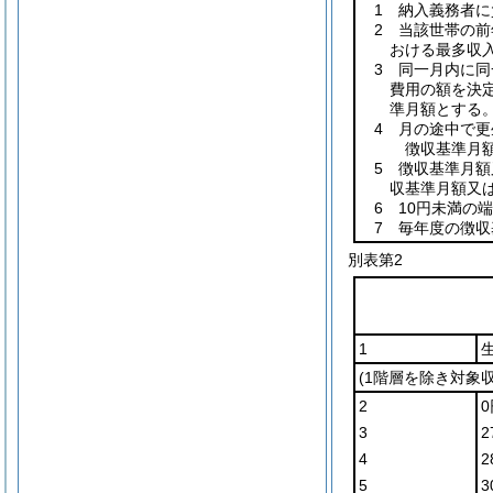
1 納入義務者
2 当該世帯の前
おける最多収
3 同一月内に
費用の額を決
準月額とする
4 月の途中で
徴収基準月
5 徴収基準月
収基準月額又
6 10円未満の
7 毎年度の徴
別表第2
1
(1階層を除き対象
2
0
3
2
4
2
5
3