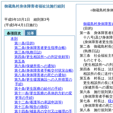
御蔵島村身体障害者福祉法施行細則
○御蔵島村身
平成5年10月1日 細則第3号
御蔵島村身体障害
(平成5年4月1日施行)
(目的)
第一条
身体障害者
条項目次
沿革
十八号)
及び身体障
本則
(身体障害者更生指
第一条
(目的)
第二条
御蔵島村長
第二条
(身体障害者更生指導台帳)
(執務日誌)
第三条
(執務日誌)
第三条
社会福祉主
第四条
(更生相談所への判定依頼等)
ものとする。
第五条
(更生相談所への判
第六条
(保健所長への通知)
第四条
村長は、法
第七条
(身体障害者手帳交付状況台帳)
相談所の長に送付
第八条
(身体障害者の死亡の通知)
第五条
村長は、法
第九条
(更生援護施設への入所措置の
更生相談所の長に
手続)
(保健所長への通知
第十条
(更生医療の給付の手続)
第六条
施行規則第
第十一条
(更生医療の具体的方針の変
(身体障害者手帳交
更等の手続)
第七条
村長は、
様
第十二条
(看護等の承認申請等)
(身体障害者の死亡
第十三条
(報告の徴収)
第八条
施行規則第
第十四条
(補装具の交付又は修理の手