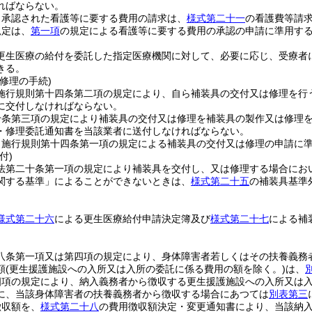
ればならない。
り承認された看護等に要する費用の請求は、
様式第二十一
の看護費等請
規定は、
第一項
の規定による看護等に要する費用の承認の申請に準用す
更生医療の給付を委託した指定医療機関に対して、必要に応じ、受療者
きる。
修理の手続)
施行規則第十四条第二項の規定により、自ら補装具の交付又は修理を行
に交付しなければならない。
十条第三項の規定により補装具の交付又は修理を補装具の製作又は修理
・修理委託通知書を当該業者に送付しなければならない。
、施行規則第十四条第一項の規定による補装具の交付又は修理の申請に
付)
法第二十条第一項の規定により補装具を交付し、又は修理する場合にお
関する基準」によることができないときは、
様式第二十五
の補装具基準
様式第二十六
による更生医療給付申請決定簿及び
様式第二十七
による補
八条第一項又は第四項の規定により、身体障害者若しくはその扶養義務
額
(更生援護施設への入所又は入所の委託に係る費用の額を除く。)
は、
四項の規定により、納入義務者から徴収する更生援護施設への入所又は
に、当該身体障害者の扶養義務者から徴収する場合にあつては
別表第三
徴収額を、
様式第二十八
の費用徴収額決定・変更通知書により、当該納