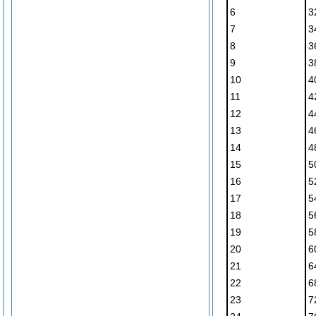
6
3
7
3
8
3
9
3
10
4
11
4
12
4
13
4
14
4
15
5
16
5
17
5
18
5
19
5
20
6
21
6
22
6
23
7