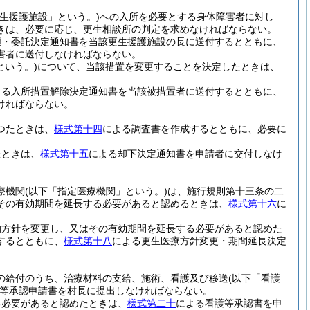
更生援護施設」という。)
への入所を必要とする身体障害者に対し
きは、必要に応じ、更生相談所の判定を求めなければならない。
頼・委託決定通知書を当該更生援護施設の長に送付するとともに、
害者に送付しなければならない。
という。)
について、当該措置を変更することを決定したときは、
よる入所措置解除決定通知書を当該被措置者に送付するとともに、
ければならない。
つたときは、
様式第十四
による調査書を作成するとともに、必要に
たときは、
様式第十五
による却下決定通知書を申請者に交付しなけ
療機関
(以下「指定医療機関」という。)
は、施行規則第十三条の二
その有効期間を延長する必要があると認めるときは、
様式第十六
に
的方針を変更し、又はその有効期間を延長する必要があると認めた
するとともに、
様式第十八
による更生医療方針変更・期間延長決定
の給付のうち、治療材料の支給、施術、看護及び移送
(以下「看護
等承認申請書を村長に提出しなければならない。
る必要があると認めたときは、
様式第二十
による看護等承認書を申