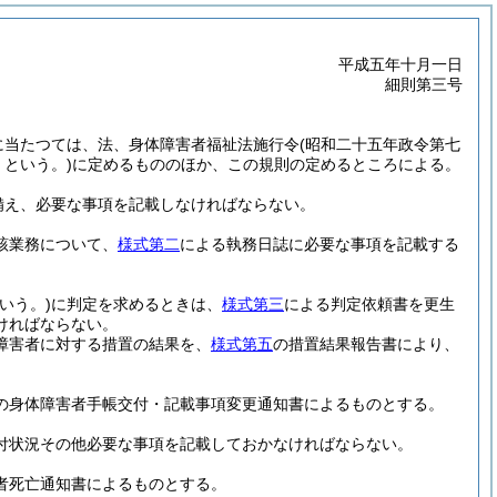
平成五年十月一日
細則第三号
に当たつては、法、身体障害者福祉法施行令
(昭和二十五年政令第七
という。)
に定めるもののほか、この規則の定めるところによる。
備え、必要な事項を記載しなければならない。
該業務について、
様式第二
による執務日誌に必要な事項を記載する
いう。)
に判定を求めるときは、
様式第三
による判定依頼書を更生
ければならない。
障害者に対する措置の結果を、
様式第五
の措置結果報告書により、
の身体障害者手帳交付・記載事項変更通知書によるものとする。
付状況その他必要な事項を記載しておかなければならない。
者死亡通知書によるものとする。