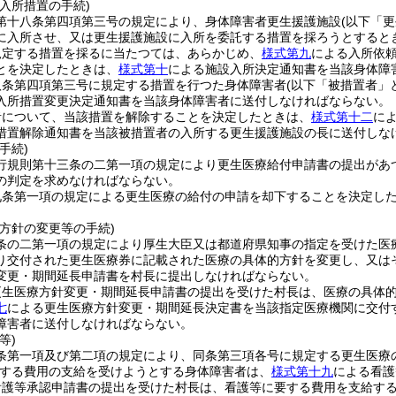
入所措置の手続)
第十八条第四項第三号の規定により、身体障害者更生援護施設
(以下「
に入所させ、又は更生援護施設に入所を委託する措置を採ろうとすると
規定する措置を採るに当たつては、あらかじめ、
様式第九
による入所依
とを決定したときは、
様式第十
による施設入所決定通知書を当該身体障
八条第四項第三号に規定する措置を行つた身体障害者
(以下「被措置者」
入所措置変更決定通知書を当該身体障害者に送付しなければならない。
者について、当該措置を解除することを決定したときは、
様式第十二
に
措置解除通知書を当該被措置者の入所する更生援護施設の長に送付しな
手続)
行規則第十三条の二第一項の規定により更生医療給付申請書の提出があ
の判定を求めなければならない。
九条第一項の規定による更生医療の給付の申請を却下することを決定し
方針の変更等の手続)
条の二第一項の規定により厚生大臣又は都道府県知事の指定を受けた医
り交付された更生医療券に記載された医療の具体的方針を変更し、又は
変更・期間延長申請書を村長に提出しなければならない。
更生医療方針変更・期間延長申請書の提出を受けた村長は、医療の具体
七
による更生医療方針変更・期間延長決定書を当該指定医療機関に交付
障害者に送付しなければならない。
等)
条第一項及び第二項の規定により、同条第三項各号に規定する更生医療
する費用の支給を受けようとする身体障害者は、
様式第十九
による看護
看護等承認申請書の提出を受けた村長は、看護等に要する費用を支給す