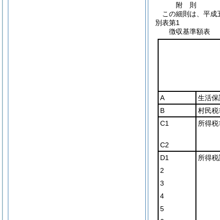
附
則
この細則は、平成
別表第1
徴収基準額表
A
生活保
B
村民税
C1
所得税
C2
D1
所得税
2
3
4
5