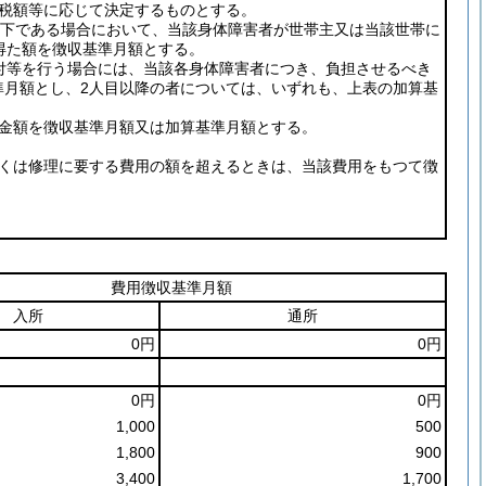
税額等に応じて決定するものとする。
00円以下である場合において、当該身体障害者が世帯主又は当該世帯に
得た額を徴収基準月額とする。
付等を行う場合には、当該各身体障害者につき、負担させるべき
準月額とし、2人目以降の者については、いずれも、上表の加算基
た金額を徴収基準月額又は加算基準月額とする。
しくは修理に要する費用の額を超えるときは、当該費用をもつて徴
費用徴収基準月額
入所
通所
0円
0円
0円
0円
1,000
500
1,800
900
3,400
1,700