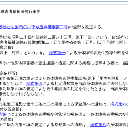
体障害者福祉法施行細則
者福祉法施行細則(平成五年細則第二号)
の全部を改正する。
福祉法
(昭和二十四年法律第二百八十三号。以下「法」という。)
の施行
害者福祉法施行規則
(昭和二十五年厚生省令第十五号。以下「施行規則」
導台帳)
(以下「村長」という。)
は、
様式第一
による身体障害者更生指導台帳を
事その他身体障害者の更生援護の措置に関する業務に従事する者は、当
定依頼等)
第九条第五項の規定により身体障害者更生相談所
(以下「更生相談所」と
するとともに、
様式第四
による判定通知書を当該身体障害者に送付しな
第九条第五項の規定により更生相談所の判定を受けたときは、当該身体
報告しなければならない。
)
六条第二項及び第十二条の二の規定による保健所への通知は、
様式第六
付状況台帳)
式第七
による身体障害者手帳交付状況台帳を備え、身体障害者手帳の交
の通知)
十二条の四第三項の規定による都知事への通知は、
様式第八
の身体障害