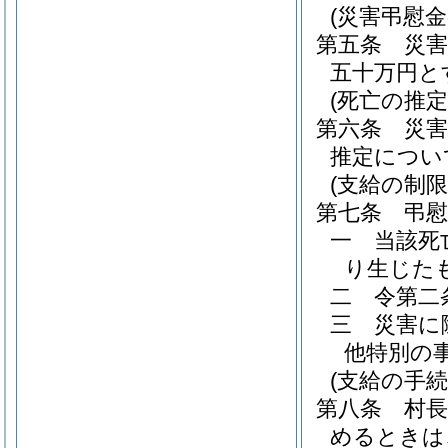
(災害弔慰金
第五条
災
五十万円と
(死亡の推定
第六条
災
推定につい
(支給の制限
第七条
弔
一
当該死
り生じた
二
令第二
三
災害に
他特別の
(支給の手続
第八条
村
めるときは