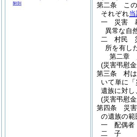
附則
第二条
こ
それぞれ
当
一
災害 
異常な自
二
村民 
所を有し
第二章
(災害弔慰金
第三条
村
いて単に「
遺族に対し
(災害弔慰
第四条
災
の遺族の範
一
配偶者
二
子