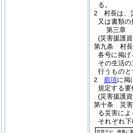
る。
2
村長は、
又は書類の
第三章
(災害援護資
第九条
村
各号に掲げ
その生活の
行うものと
2
前項
に掲
規定する要
(災害援護
第十条
災
る災害によ
それぞれ下
世帯主が、療養に