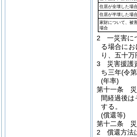
住居が全壊した場
住居が半壊した場
家財について、被
場合
2
一災害に
る場合にお
り、五十万
3
災害援護
ち三年
(令
(年率)
第十一条
間経過後は
する。
(償還等)
第十二条
2
償還方法