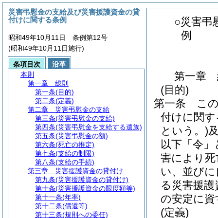
災害弔慰金の支給及び災害援護資金の貸
付けに関する条例
○災害弔
例
昭和49年10月11日 条例第12号
(昭和49年10月11日施行)
条項目次
沿革
第一章
本則
第一章
総則
(目的)
第一条
(目的)
第二条
(定義)
第一条
こ
第二章
災害弔慰金の支給
付けに関す
第三条
(災害弔慰金の支給)
第四条
(災害弔慰金を支給する遺族)
という。)
第五条
(災害弔慰金の額)
以下「令」
第六条
(死亡の推定)
第七条
(支給の制限)
害により死
第八条
(支給の手続)
い、並びに
第三章
災害援護資金の貸付け
第九条
(災害援護資金の貸付け)
る災害援護
第十条
(災害援護資金の限度額等)
の安定に資
第十一条
(年率)
第十二条
(償還等)
(定義)
第十三条
(規則への委任)