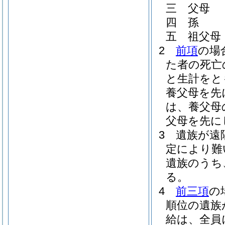
三
父母
四
孫
五
祖父母
2
前項
の場
た者の死亡
と生計をと
養父母を先
は、養父母
父母を先に
3
遺族が遠
定により難
遺族のうち
る。
4
前三項
の
順位の遺族
給は、全員