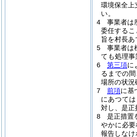
環境保全上
い。
4
事業者は
委任するこ
旨を村長あ
5
事業者は
ても処理事
6
第三項
に
るまでの間
場所の状況
7
前項
に基
にあつては
対し、是正
8
是正措置
やかに必要
報告しなけ