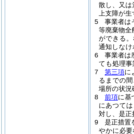
散し、又は
上支障が生
5
事業者は
等廃棄物全
ができる。
通知しなけ
6
事業者は
ても処理事
7
第三項
に
るまでの間
場所の状況
8
前項
に基
にあつては
対し、是正
9
是正措置
やかに必要