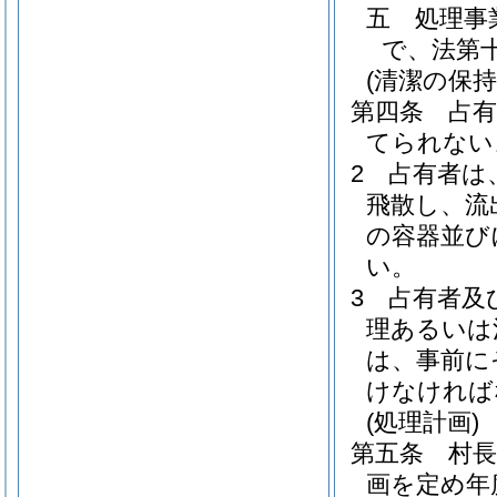
五
処理事
で、法第
(清潔の保
第四条
占
てられない
2
占有者は
飛散し、流
の容器並び
い。
3
占有者及
理あるいは
は、事前に
けなければ
(処理計画)
第五条
村
画を定め年