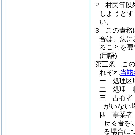
2
村民等以
しようとす
い。
3
この責務
合は、法に
ることを要
(用語)
第三条
こ
れぞれ
当該
一
処理区
二
処理 
三
占有者
がいない
四
事業者
せる者を
る場合に