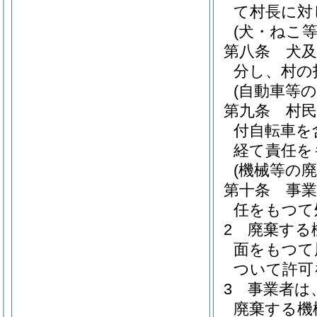
て村長に対
(犬・ねこ
第八条
犬
分し、村の
(自動車等の
第九条
村
付自転車を
経て責任を
(機械等の廃
第十条
事
任をもつて
2
廃棄する
面をもつて
ついて許可
3
事業者は
廃棄する機