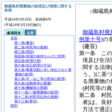
御蔵島村廃棄物の処理及び清掃に関する
条例
○御蔵島
平成14年3月19日 条例第6号
(平成14年3月19日施行)
御蔵島村廃
条項目次
沿革
例第十号)
の
本則
第一条
(趣旨)
(趣旨)
第二条
(村民等の責務)
第三条
(用語)
第一条
こ
第四条
(清潔の保持ならびに管理)
境及び生活
第五条
(処理計画)
第六条
(自己処理の方法)
関する法律
第七条
(事業活動に伴い排出された廃
う。)
に基
棄物の処理)
第八条
(犬・ねこ等の死体の処理)
る廃棄物の
第九条
(自動車等の廃棄)
(村民等の責
第十条
(機械等の廃棄)
第十一条
(一般廃棄物の処理)
第二条
村民
第十二条
(村民等以外の責務)
者)
は、良
第十三条
(委任)
附則
方法で適正