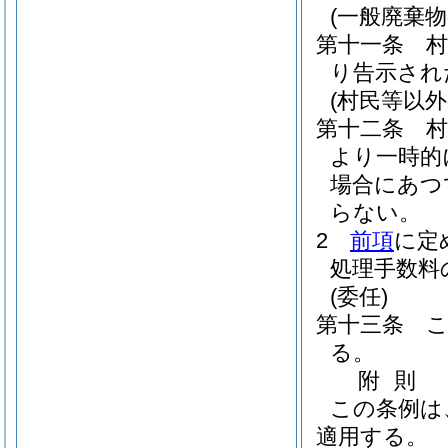
(一般廃棄物
第十一条
り告示され
(村民等以外
第十二条
より一時的
場合にあつ
らない。
2
前項
に定
処理手数料
(委任)
第十三条
る。
附
則
この条例は
適用する。