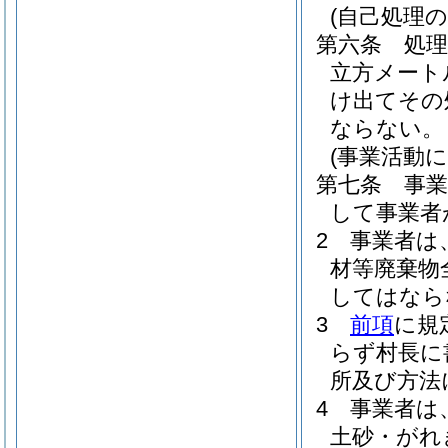
(自己処理の
第六条
処
立方メート
け出てその
ならない。
(事業活動
第七条
事
して事業者
2
事業者は
材等廃棄物
してはなら
3
前項
に規
らず村長に
所及び方法
4
事業者は
土砂・がれ