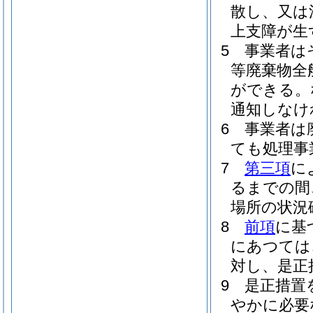
散し、又は
上支障が生
5
事業者は
等廃棄物全
ができる。
通知しなけ
6
事業者は
ても処理事
7
第三項
に
るまでの間
場所の状況
8
前項
に基
にあつては
対し、是正
9
是正措置
やかに必要