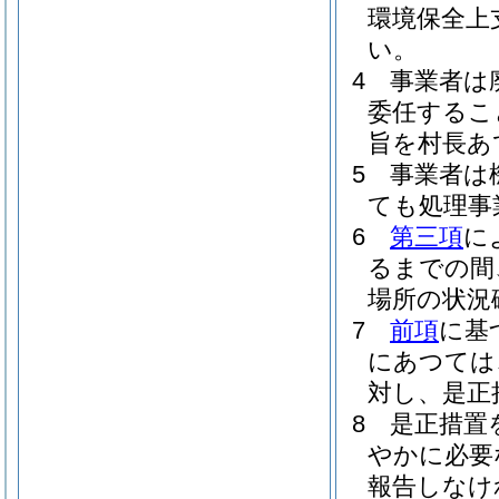
環境保全上
い。
4
事業者は
委任するこ
旨を村長あ
5
事業者は
ても処理事
6
第三項
に
るまでの間
場所の状況
7
前項
に基
にあつては
対し、是正
8
是正措置
やかに必要
報告しなけ