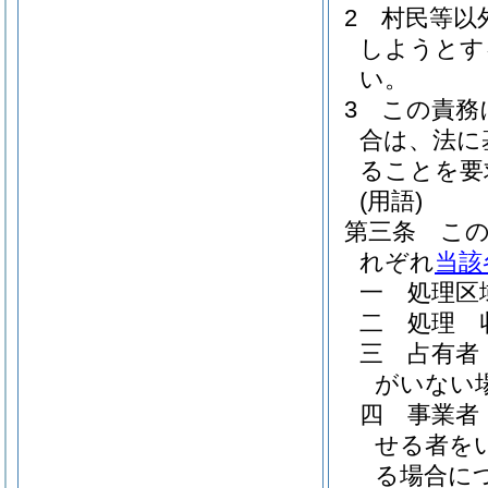
2
村民等以
しようとす
い。
3
この責務
合は、法に
ることを要
(用語)
第三条
こ
れぞれ
当該
一
処理区
二
処理 
三
占有者
がいない
四
事業者
せる者を
る場合に