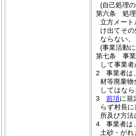
(自己処理の
第六条
処
立方メート
け出てその
ならない。
(事業活動
第七条
事
して事業者
2
事業者は
材等廃棄物
してはなら
3
前項
に規
らず村長に
所及び方法
4
事業者は
土砂・がれ