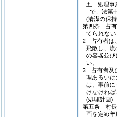
五
処理事
で、法第
(清潔の保
第四条
占
てられない
2
占有者は
飛散し、流
の容器並び
い。
3
占有者及
理あるいは
は、事前に
けなければ
(処理計画)
第五条
村
画を定め年