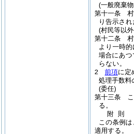
(一般廃棄物
第十一条
り告示され
(村民等以外
第十二条
より一時的
場合にあつ
らない。
2
前項
に定
処理手数料
(委任)
第十三条
る。
附
則
この条例は
適用する。