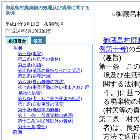
御蔵島村廃棄物の処理及び清掃に関する
条例
○御蔵島
平成14年3月19日 条例第6号
(平成14年3月19日施行)
御蔵島村廃
条項目次
沿革
例第十号)
の
本則
第一条
(趣旨)
(趣旨)
第二条
(村民等の責務)
第三条
(用語)
第一条
こ
第四条
(清潔の保持ならびに管理)
境及び生活
第五条
(処理計画)
第六条
(自己処理の方法)
関する法律
第七条
(事業活動に伴い排出された廃
う。)
に基
棄物の処理)
第八条
(犬・ねこ等の死体の処理)
る廃棄物の
第九条
(自動車等の廃棄)
(村民等の責
第十条
(機械等の廃棄)
第十一条
(一般廃棄物の処理)
第二条
村民
第十二条
(村民等以外の責務)
者)
は、良
第十三条
(委任)
附則
方法で適正