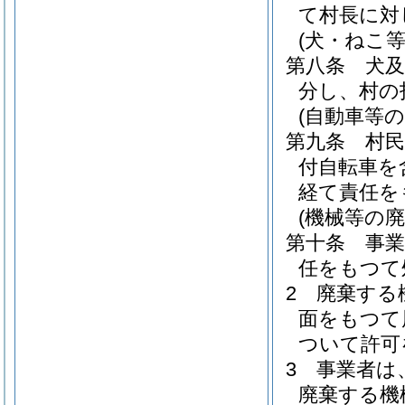
て村長に対
(犬・ねこ
第八条
犬
分し、村の
(自動車等の
第九条
村
付自転車を
経て責任を
(機械等の廃
第十条
事
任をもつて
2
廃棄する
面をもつて
ついて許可
3
事業者は
廃棄する機