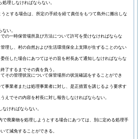
ら処理しなければならない。
ようとする場合は、所定の手続を経て責任をもつて島外に搬出しな
らない。
までの一時保管場所及び方法について許可を受けなければならな
に管理し、村の自然および生活環境保全上支障が生ずることのない
、委任した場合にあつてはその旨を村長あて通知しなければならな
を終了するまでその責を負う。
じてその管理状況について保管場所の状況確認をすることができ
つて事業者または処理事業者に対し、是正措置を講じるよう要求す
たうえでその内容を村長に対し報告しなければならない。
しなければならない。
内で廃棄物を処理しようとする場合にあつては、別に定める処理手
ついて減免することができる。