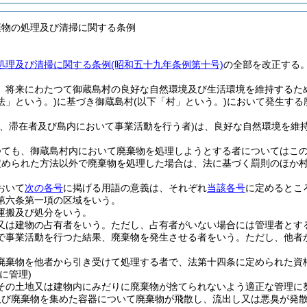
棄物の処理及び清掃に関する条例
処理及び清掃に関する条例(昭和五十九年条例第十号)
の全部を改正する
、将来にわたつて御蔵島村の良好な自然環境及び生活環境を維持するた
法」という。)
に基づき御蔵島村
(以下「村」という。)
において発生する
民、滞在者及び島内において事業活動を行う者)
は、良好な自然環境を維
つても、御蔵島村内において廃棄物を処理しようとする者についてはこ
定められた方法以外で廃棄物を処理した場合は、法に基づく罰則のほか
おいて
次の各号
に掲げる用語の意義は、それぞれ
当該各号
に定めるとこ
第六条第一項の区域をいう。
運搬及び処分をいう。
又は建物の占有者をいう。
ただし、占有者がいない場合には管理者とす
で事業活動を行つた結果、廃棄物を発生させる者をいう。
ただし、他者
廃棄物を他者から引き受けて処理する者で、法第十四条に定められた資
に管理)
その土地又は建物内にみだりに廃棄物が捨てられないよう適正な管理に
及び廃棄物を集めた容器について廃棄物が飛散し、流出し又は悪臭が発