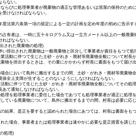
ならない。
者ならびに処理事業者が廃棄物の適正な管理あるいは清潔の保持のため
を受けなければならない。
年度法第六条第一項の規定による一定の計画を定め年度の初めに告示す
の占有者は、一時に五十キログラム又は一立方メートル以上の一般廃棄
ければならない。
出された廃棄物の処理)
伴い排出された廃棄物は一般廃棄物と区分して事業者が責任をもつて処
事業活動に伴つて生じた土砂・がれき・廃材等廃棄物全般について村長
廃棄物を排出するときは、その量にかかわらず村長に書面をもつて届け
の場合において島外に搬出するまでの間、土砂・がれき・廃材等廃棄物
境保全上支障が生ずることのないようにしなければならない。
業活動に伴つて生じた土砂・がれき・廃材等廃棄物全般についてその処
長あて通知しなければならない。
の処理を処理事業者に委任した場合であつても処理事業者が適正に処理
理している廃棄物について、島外に搬出するまでの間、村長は必要に応
認の結果、是正を要すると認められた場合にあつては、村長は書面をも
された場合、事業者または処理事業者は速やかに必要な是正措置を講じ
の処理)