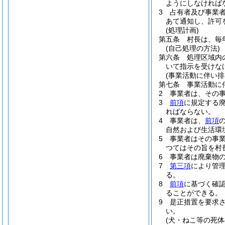
ようにしなければ
3
占有者及び事業
あて通知し、許可
(処理計画)
第五条
村長は、毎
(自己処理の方法)
第六条
処理区域内
いて指示を受けな
(事業活動に伴い排
第七条
事業活動に
2
事業者は、その
3
前項
に規定する
ればならない。
4
事業者は、
前項
自然および生活環
5
事業者はその事
つてはその旨を村
6
事業者は廃棄物
7
第三項
により管
る。
8
前項
に基づく確
ることができる。
9
是正措置を要求
い。
(犬・ねこ等の死体