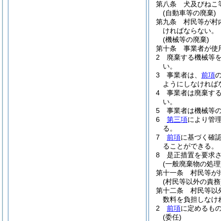
第八条
犬及びねこ
(自動車等の廃棄)
第九条
村民等が村
ければならない。
(機械等の廃棄)
第十条
事業者が使
2
廃棄する機械等
い。
3
事業者は、
前項
ようにしなければ
4
事業者は廃棄す
い。
5
事業者は機械等
6
第三項
により管
る。
7
前項
に基づく確
ることができる。
8
是正措置を要求
(一般廃棄物の処理
第十一条
村民等が
(村民等以外の責務
第十二条
村民等以
数料を負担しなけ
2
前項
に定めるも
(委任)