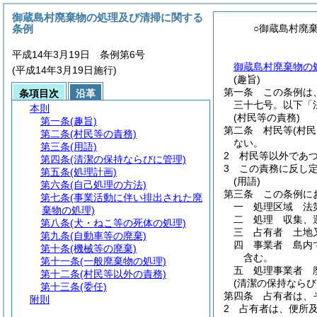
御蔵島村廃棄物の処理及び清掃に関する
条例
○御蔵島村廃
平成14年3月19日 条例第6号
御蔵島村廃棄物の
(平成14年3月19日施行)
(趣旨)
第一条
この条例は
条項目次
沿革
三十七号。以下「
本則
(村民等の責務)
第一条
(趣旨)
第二条
村民等
(村
第二条
(村民等の責務)
ない。
第三条
(用語)
2
村民等以外であ
第四条
(清潔の保持ならびに管理)
3
この責務に反し
第五条
(処理計画)
(用語)
第六条
(自己処理の方法)
第三条
この条例に
第七条
(事業活動に伴い排出された廃
一
処理区域 法
棄物の処理)
二
処理 収集、
第八条
(犬・ねこ等の死体の処理)
三
占有者 土地
第九条
(自動車等の廃棄)
四
事業者 島内
第十条
(機械等の廃棄)
含む。
第十一条
(一般廃棄物の処理)
五
処理事業者 
第十二条
(村民等以外の責務)
(清潔の保持ならび
第十三条
(委任)
第四条
占有者は、
附則
2
占有者は、便所