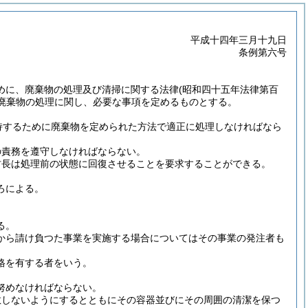
平成十四年三月十九日
条例第六号
。
めに、廃棄物の処理及び清掃に関する法律
(昭和四十五年法律第百
廃棄物の処理に関し、必要な事項を定めるものとする。
持するために廃棄物を定められた方法で適正に処理しなければなら
の責務を遵守しなければならない。
村長は処理前の状態に回復させることを要求することができる。
ろによる。
る。
から請け負つた事業を実施する場合についてはその事業の発注者も
格を有する者をいう。
努めなければならない。
散しないようにするとともにその容器並びにその周囲の清潔を保つ