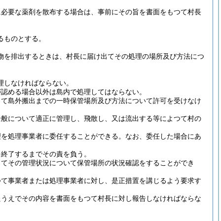
に必要な薬剤を散布する場合は、事前にその旨を書面をもつて村長
るものとする。
物を排出するときは、村長に届け出てその処理の場所及び方法につ
理しなければならない。
が認める場合以外は島内で処理してはならない。
出て島外搬出までの一時保管場所及び方法について許可を受けなけ
全般について適正に管理し、飛散し、又は流出する等によつて村の
理を処理事業者に委任することができる。
なお、委任した場合にあ
を終了するまでその責を負う。
じてその管理状況について保管場所の状況確認をすることができ
つて事業者または処理事業者に対し、是正措置を講じるよう要求す
たうえでその内容を書面をもつて村長に対し報告しなければならな