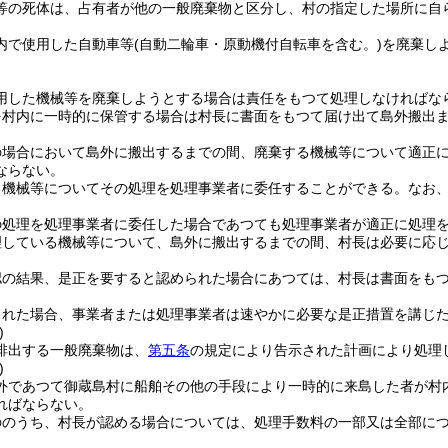
等の死体は、占有者が他の一般廃棄物と区分し、村の指定した場所に自
内で使用した自動車等
(自動二輪車・原動機付自転車を含む。)
を廃棄し
用した機械等を廃棄しようとする場合は責任をもつて処理しなければな
を村内に一時的に保管する場合は村長に書面をもつて届け出て島外搬出
の場合において島外に搬出するまでの間、廃棄する機械等について適正
ならない。
る機械等についてその処理を処理事業者に委任することができる。
なお
の処理を処理事業者に委任した場合であつても処理事業者が適正に処理
理している機械等について、島外に搬出するまでの間、村長は必要に応
認の結果、是正を要すると認められた場合にあつては、村長は書面をも
された場合、事業者または処理事業者は速やかに必要な是正措置を講じ
)
排出する一般廃棄物は、
第五条
の規定により告示された計画により処理
)
外であつて御蔵島村に船舶その他の手段により一時的に来島した者が村
ればならない。
ののうち、村長が認める場合については、処理手数料の一部又は全部に