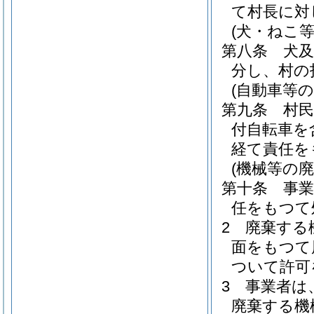
て村長に対
(犬・ねこ
第八条
犬
分し、村の
(自動車等の
第九条
村
付自転車を
経て責任を
(機械等の廃
第十条
事
任をもつて
2
廃棄する
面をもつて
ついて許可
3
事業者は
廃棄する機