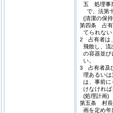
五
処理事
で、法第
(清潔の保
第四条
占
てられない
2
占有者は
飛散し、流
の容器並び
い。
3
占有者及
理あるいは
は、事前に
けなければ
(処理計画)
第五条
村
画を定め年