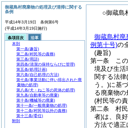
御蔵島村廃棄物の処理及び清掃に関する
条例
○御蔵島
平成14年3月19日 条例第6号
(平成14年3月19日施行)
御蔵島村廃
条項目次
沿革
例第十号)
の
本則
第一条
(趣旨)
(趣旨)
第二条
(村民等の責務)
第三条
(用語)
第一条
こ
第四条
(清潔の保持ならびに管理)
境及び生活
第五条
(処理計画)
第六条
(自己処理の方法)
関する法律
第七条
(事業活動に伴い排出された廃
う。)
に基
棄物の処理)
第八条
(犬・ねこ等の死体の処理)
る廃棄物の
第九条
(自動車等の廃棄)
(村民等の責
第十条
(機械等の廃棄)
第十一条
(一般廃棄物の処理)
第二条
村民
第十二条
(村民等以外の責務)
者)
は、良
第十三条
(委任)
附則
方法で適正