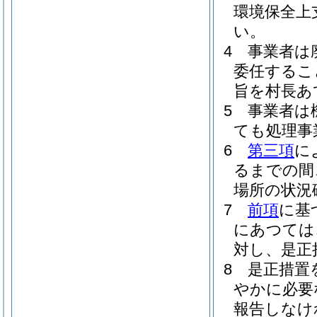
環境保全上
い。
4
事業者は
委任するこ
旨を村長あ
5
事業者は
ても処理事
6
第三項
に
るまでの間
場所の状況
7
前項
に基
にあつては
対し、是正
8
是正措置
やかに必要
報告しなけ