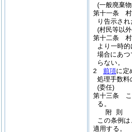
(一般廃棄物
第十一条
り告示され
(村民等以外
第十二条
より一時的
場合にあつ
らない。
2
前項
に定
処理手数料
(委任)
第十三条
る。
附
則
この条例は
適用する。