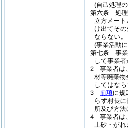
(自己処理の
第六条
処
立方メート
け出てその
ならない。
(事業活動
第七条
事
して事業者
2
事業者は
材等廃棄物
してはなら
3
前項
に規
らず村長に
所及び方法
4
事業者は
土砂・がれ