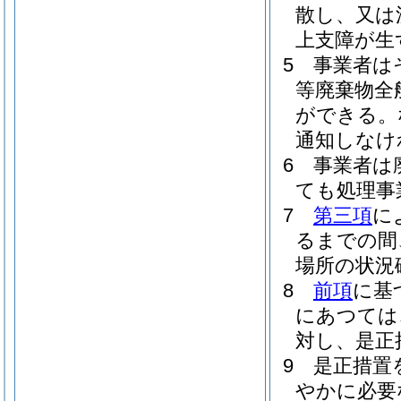
散し、又は
上支障が生
5
事業者は
等廃棄物全
ができる。
通知しなけ
6
事業者は
ても処理事
7
第三項
に
るまでの間
場所の状況
8
前項
に基
にあつては
対し、是正
9
是正措置
やかに必要