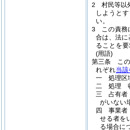
2
村民等以
しようとす
い。
3
この責務
合は、法に
ることを要
(用語)
第三条
こ
れぞれ
当該
一
処理区
二
処理 
三
占有者
がいない
四
事業者
せる者を
る場合に