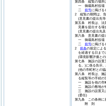
第四条
縦覧の場所
一
御蔵島村役場
二
前号
に掲げる
2
縦覧の期間は、
(意見書の提出先等
第五条
村長は、法
見書を提出する場
(意見書の提出先及
第六条
意見書の提
一
御蔵島村役場
二
前号
に掲げる
2
前条
の規定によ
を経過する日まで
(環境影響評価との
第七条
施設の設置
る。)
に係る告示、
(他の市町村との協
第八条
村長は、施
る縦覧等の手続の
一
施設を他の市
二
施設の敷地が
三
施設の設置又
(委任)
第九条
この条例に
附
則