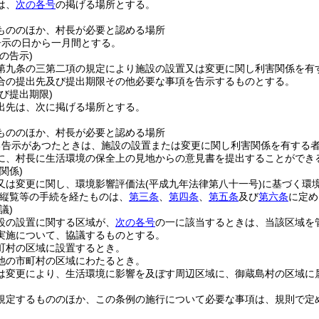
は、
次の各号
の掲げる場所とする。
もののほか、村長が必要と認める場所
告示の日から一月間とする。
の告示)
第九条の三第二項の規定により施設の設置又は変更に関し利害関係を有
合の提出先及び提出期限その他必要な事項を告示するものとする。
び提出期限)
出先は、次に掲げる場所とする。
もののほか、村長が必要と認める場所
る告示があつたときは、施設の設置または変更に関し利害関係を有する
に、村長に生活環境の保全上の見地からの意見書を提出することができ
関係)
又は変更に関し、環境影響評価法
(平成九年法律第八十一号)
に基づく環
縦覧等の手続を経たものは、
第三条
、
第四条
、
第五条
及び
第六条
に定め
議)
設の設置に関する区域が、
次の各号
の一に該当するときは、当該区域を
実施について、協議するものとする。
町村の区域に設置するとき。
他の市町村の区域にわたるとき。
は変更により、生活環境に影響を及ぼす周辺区域に、御蔵島村の区域に
規定するもののほか、この条例の施行について必要な事項は、規則で定