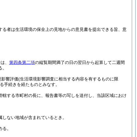
する者は生活環境の保全上の見地からの意見書を提出できる旨、意
者は、
第四条第二項
の縦覧期間満了の日の翌日から起算して二週間
る。
境影響評価
(生活環境影響調査に相当する内容を有するものに限
る手続きを経たものとみなす。
管轄する市町村の長に、報告書等の写しを送付し、当該区域におけ
属しない地域が含まれているとき。
める。