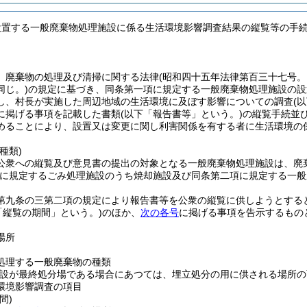
設置する一般廃棄物処理施設に係る生活環境影響調査結果の縦覧等の手
、廃棄物の処理及び清掃に関する法律
(昭和四十五年法律第百三十七号。
同じ。)
の規定に基づき、同条第一項に規定する一般廃棄物処理施設の設
し、村長が実施した周辺地域の生活環境に及ぼす影響についての調査
(
に掲げる事項を記載した書類
(以下「報告書等」という。)
の縦覧手続並
めることにより、設置又は変更に関し利害関係を有する者に生活環境の
種類)
公衆への縦覧及び意見書の提出の対象となる一般廃棄物処理施設は、廃
に規定するごみ処理施設のうち焼却施設及び同条第二項に規定する一般
第九条の三第二項の規定により報告書等を公衆の縦覧に供しようとする
「縦覧の期間」という。)
のほか、
次の各号
に掲げる事項を告示するもの
場所
処理する一般廃棄物の種類
施設が最終処分場である場合にあつては、埋立処分の用に供される場所の
環境影響調査の項目
間)