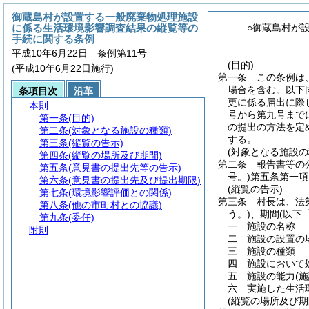
御蔵島村が設置する一般廃棄物処理施設
に係る生活環境影響調査結果の縦覧等の
○御蔵島村が
手続に関する条例
平成10年6月22日 条例第11号
(目的)
(平成10年6月22日施行)
第一条
この条例は
場合を含む。以下
条項目次
沿革
更に係る届出に際
本則
号から第九号まで
第一条
(目的)
の提出の方法を定
第二条
(対象となる施設の種類)
する。
第三条
(縦覧の告示)
(対象となる施設の
第四条
(縦覧の場所及び期間)
第二条
報告書等の
第五条
(意見書の提出先等の告示)
号。)
第五条第一項
第六条
(意見書の提出先及び提出期限)
(縦覧の告示)
第七条
(環境影響評価との関係)
第三条
村長は、法
第八条
(他の市町村との協議)
う。)
、期間
(以下
第九条
(委任)
一
施設の名称
附則
二
施設の設置の
三
施設の種類
四
施設において
五
施設の能力
(
六
実施した生活
(縦覧の場所及び期