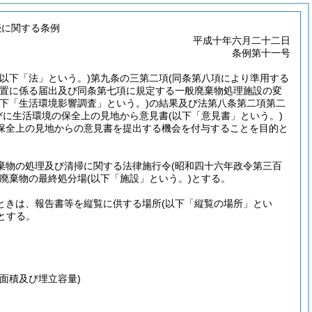
続に関する条例
平成十年六月二十二日
条例第十一号
以下「法」という。)
第九条の三第二項
(同条第八項により準用する
置に係る届出及び同条第七項に規定する一般廃棄物処理施設の変
以下「生活環境影響調査」という。)
の結果及び法第八条第二項第二
びに生活環境の保全上の見地から意見書
(以下「意見書」という。)
保全上の見地からの意見書を提出する機会を付与することを目的と
棄物の処理及び清掃に関する法律施行令
(昭和四十六年政令第三百
廃棄物の最終処分場
(以下「施設」という。)
とする。
ときは、報告書等を縦覧に供する場所
(以下「縦覧の場所」とい
とする。
面積及び埋立容量)