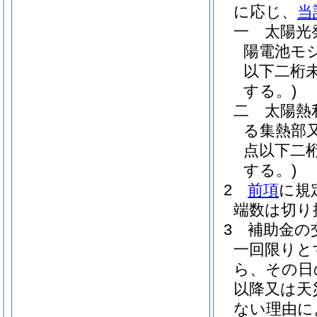
に応じ、
当
一
太陽光
陽電池モ
以下二桁
する。)
二
太陽熱
る集熱部
点以下二
する。)
2
前項
に規
端数は切り
3
補助金の
一回限りと
ら、その日
以降又は天
ない理由に