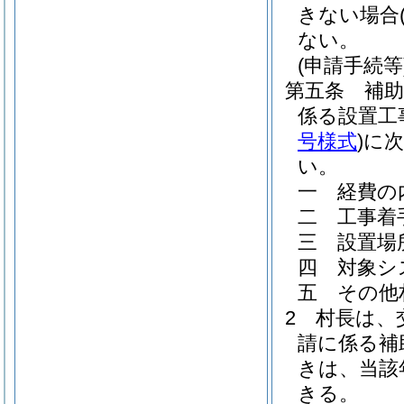
きない場合
ない。
(申請手続等
第五条
補
係る設置工
号様式
)
に
い。
一
経費の
二
工事着
三
設置場
四
対象シ
五
その他
2
村長は、
請に係る補
きは、当該
きる。