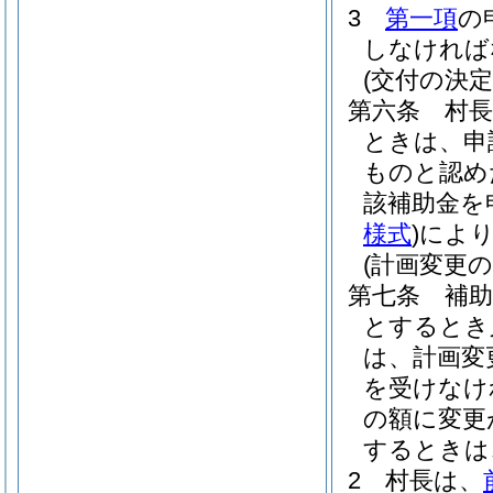
3
第一項
の
しなければ
(交付の決定
第六条
村
ときは、申
ものと認め
該補助金を
様式
)
によ
(計画変更の
第七条
補
とするとき
は、計画変
を受けなけ
の額に変更
するときは
2
村長は、