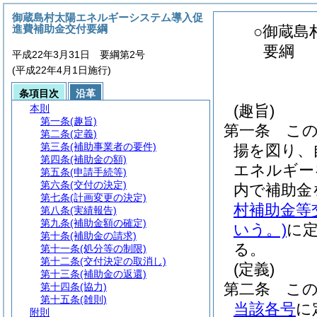
御蔵島村太陽エネルギーシステム導入促
進費補助金交付要綱
○御蔵島
要綱
平成22年3月31日 要綱第2号
(平成22年4月1日施行)
条項目次
沿革
(趣旨)
本則
第一条
(趣旨)
第一条
こ
第二条
(定義)
第三条
(補助事業者の要件)
揚を図り、
第四条
(補助金の額)
エネルギー
第五条
(申請手続等)
第六条
(交付の決定)
内で補助金
第七条
(計画変更の決定)
村補助金等
第八条
(実績報告)
第九条
(補助金額の確定)
いう。)
に
第十条
(補助金の請求)
る。
第十一条
(処分等の制限)
第十二条
(交付決定の取消し)
(定義)
第十三条
(補助金の返還)
第二条
こ
第十四条
(協力)
第十五条
(雑則)
当該各号
に
附則