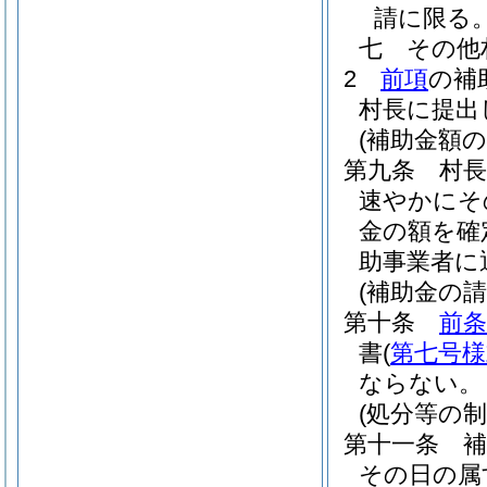
請に限る。
七
その他
2
前項
の補
村長に提出
(補助金額の
第九条
村
速やかにそ
金の額を確
助事業者に
(補助金の請
第十条
前条
書
(
第七号様
ならない。
(処分等の制
第十一条
その日の属