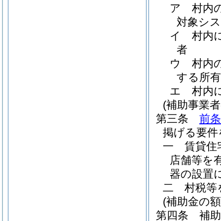
ア
村内
対象シ
イ
村内
者
ウ
村内
する所有
エ
村内
(補助事業者
第三条
前条
掲げる要件
一
賃貸住
店舗等を
器の設置
二
村税等
(補助金の額
第四条
補