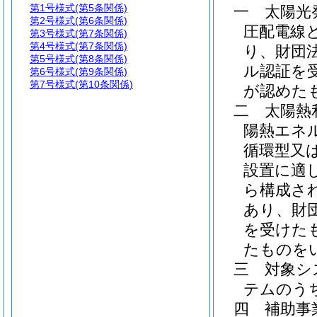
第1号様式
(第5条関係)
一
太陽光
第2号様式
(第6条関係)
圧配電線
第3号様式
(第7条関係)
第4号様式
(第7条関係)
り、財団
第5号様式
(第8条関係)
ル認証を
第6号様式
(第9条関係)
第7号様式
(第10条関係)
が認めた
二
太陽熱
陽熱エネ
循環型又
設置に適
ら構成さ
あり、財
を受けた
たものを
三
対象シ
テムのう
四
補助事