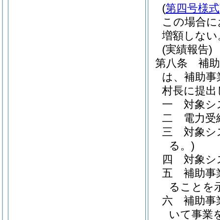
(
第四号様式
この場合に
増額しない
(実績報告)
第八条
補
は、補助事
村長に提出
一
対象シ
二
電力受
三
対象シ
る。)
四
対象シ
五
補助事
ることを
六
補助事
いて事業