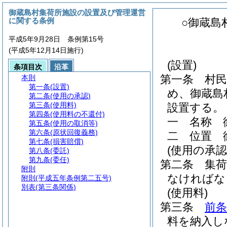
御蔵島村集荷所施設の設置及び管理運営
に関する条例
○御蔵島
平成5年9月28日 条例第15号
(平成5年12月14日施行)
(設置)
条項目次
沿革
第一条
村
本則
第一条
(設置)
め、御蔵島
第二条
(使用の承認)
第三条
(使用料)
設置する。
第四条
(使用料の不還付)
一
名称 
第五条
(使用の取消等)
第六条
(原状回復義務)
二
位置 
第七条
(損害賠償)
(使用の承認
第八条
(委託)
第九条
(委任)
第二条
集
附則
なければな
附則
(平成五年条例第二五号)
別表
(第三条関係)
(使用料)
第三条
前条
料を納入し