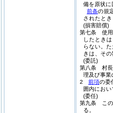
備を原状に
前条
の規
されたとき
(損害賠償)
第七条
使
したときは
らない。
た
きは、その
(委託)
第八条
村
理及び事業
2
前項
の委
囲内におい
(委任)
第九条
こ
る。