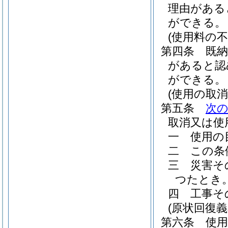
理由がある
ができる。
(使用料の不
第四条
既
があると認
ができる。
(使用の取消
第五条
次
取消又は使
一
使用の
二
この条
三
災害そ
つたとき
四
工事そ
(原状回復義
第六条
使