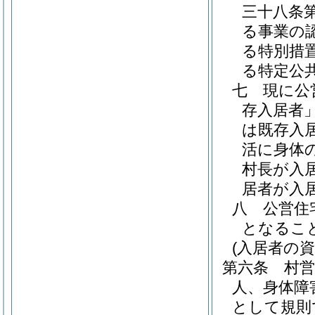
三十八条
る事業の
る特別措
る特定公
七
現に公
存入居者」
は既存入
活に身体
村長が入
居者が入
八
公営住
となるこ
(入居者の資
第六条
村
人、身体障
として規則