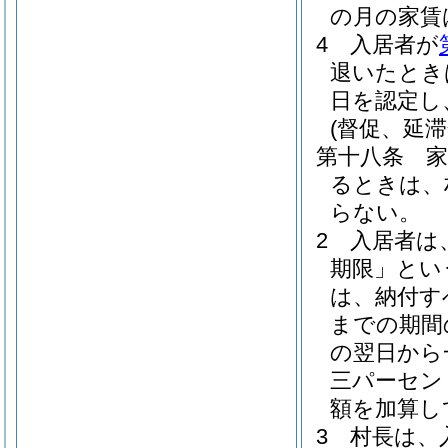
の月の家賃
4
入居者が
退いたとき
日を認定し
(督促、延滞
第十八条
るときは、
らない。
2
入居者は
期限」とい
は、納付す
までの期間
の翌日から
三パーセン
額を加算し
3
村長は、