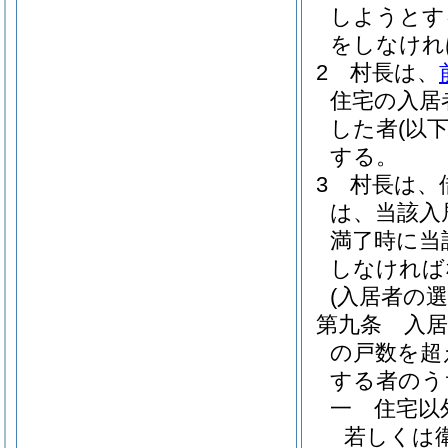
しようとす
をしなけれ
2
村長は、
住宅の入居
した者
(以
する。
3
村長は、
は、当該入
満了時に当
しなければ
(入居者の選
第九条
入
の戸数を超
する者のう
一
住宅以
若しくは