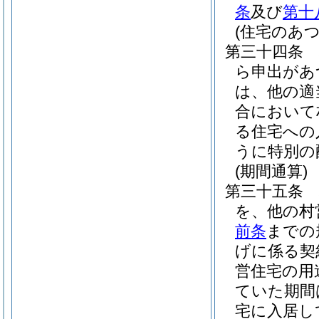
条
及び
第十
(住宅のあつ
第三十四条
ら申出があ
は、他の適
合において
る住宅への
うに特別の
(期間通算)
第三十五条
を、他の村
前条
までの
げに係る契
営住宅の用
ていた期間
宅に入居し