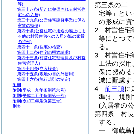
第三条の二
等)
第三十八条
(新たに整備される村営住
宅等」とい
宅への入居)
第三十九条
(公営住宅建替事業に係る
の形成に資
家賃の特例)
2
村営住宅
第四十条
(公営住宅の用途の廃止によ
る他の村営住宅への入居の際の家賃
等にとつて
の特例)
る。
第四十一条
(住宅の検査)
第四十二条
(住宅の明渡請求)
3
村営住宅
第四十三条
(村営住宅監理員及び村営
工法の採用
住宅管理人)
第四十四条
(立入検査)
保に努める
第四十五条
(敷地の目的外使用)
減に配慮す
第四十六条
(施行規則の制定)
附則
4
前三項
に
附則
(平成一九年条例第六号)
附則
(平成二五年条例第一号)
準は、規則
附則
(令和二年条例第三号)
(入居者の公
別表
第四条
村
する。
一
御蔵島