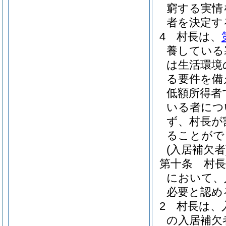
窮する実情
者を決定す
4
村長は、
養している
は生活環境
る要件を備
低額所得者
いる者につ
ず、村長が
ることがで
(入居補欠者
第十条
村
において、
必要と認め
2
村長は、
の入居補欠