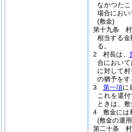
なかつたこ
場合におい
(敷金)
第十九条
相当する金
る。
2
村長は、
合において
に対して村
の猶予をす
3
第一項
に
これを還付
ときは、敷
4
敷金には
(敷金の運用
第二十条