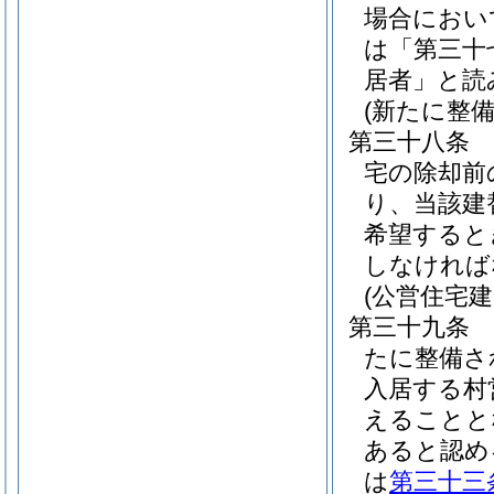
場合におい
は「第三十
居者」と読
(新たに整
第三十八条
宅の除却前
り、当該建
希望すると
しなければ
(公営住宅
第三十九条
たに整備さ
入居する村
えることと
あると認め
は
第三十三