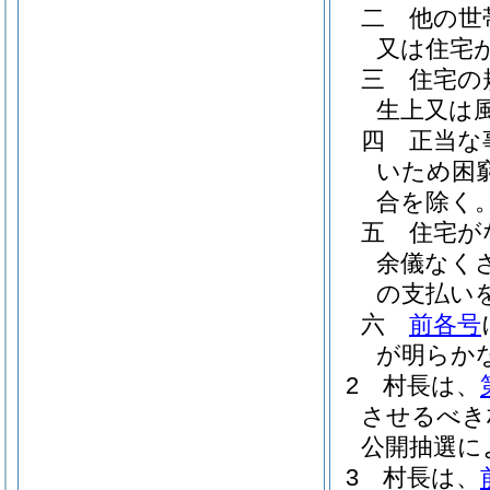
二
他の世
又は住宅
三
住宅の
生上又は
四
正当な
いため困
合を除く。
五
住宅が
余儀なく
の支払い
六
前各号
が明らか
2
村長は、
させるべき
公開抽選に
3
村長は、