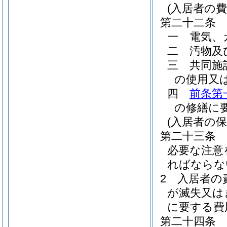
(入居者の費
第二十二条
一
電気、
二
汚物及
三
共同施
の使用又
四
前条第
の修繕に
(入居者の保
第二十三条
必要な注意
ればならな
2
入居者の
が滅失又は
に要する費
第二十四条