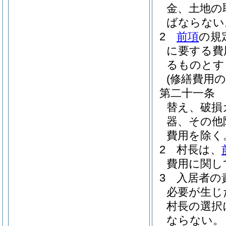
金、土地の
ばならない
2
前項
の規
に要する費
るものとす
(修繕費用の
第二十一条
替え、破損
器、その他
費用を除く
2
村長は、
費用に関し
3
入居者の
必要が生じ
村長の選択
ならない。