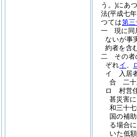
う。)
にあ
法
(平成七
つては
第三
一
現に同
ないが事
約者を含
二
その者
ぞれ
イ
、
イ
入居
合 二十
ロ
村営
甚災害に
和三十七
国の補助
る場合
いた低