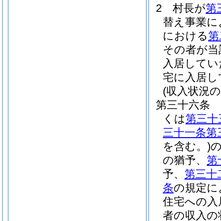
2
村長が
第
替え事業に
における
第
その者が当
入居してい
宅に入居し
(収入状況
第三十六条
くは
第三十
三十一条第
を含む。)
の猶予、
第
予、
第三十
条
の規定に
住宅への入
者の収入の