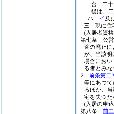
合 二十
後は、二
ハ
イ
及
三
現に住
(入居者資格
第七条
公
途の廃止に
が、当該明
場合におい
る者とみな
2
前条第二
等にあつて
るほか、当
宅を失つた
(入居の申
第八条
前二