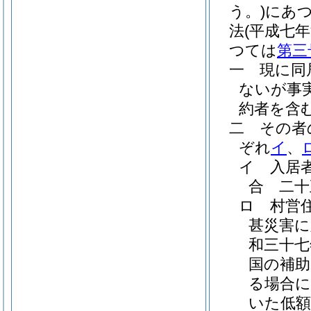
う。)
にあ
法
(平成七
つては
第三
一
現に同
ないが事
約者を含
二
その者
ぞれ
イ
、
イ
入居
合 二十
ロ
村営
甚災害に
和三十七
国の補助
る場合
いた低