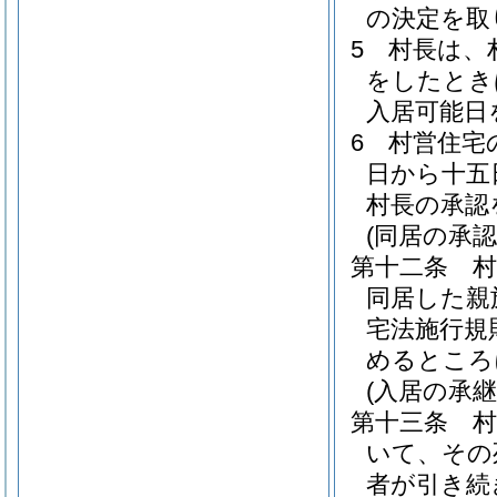
の決定を取
5
村長は、
をしたとき
入居可能日
6
村営住宅
日から十五
村長の承認
(同居の承認
第十二条
同居した親
宅法施行規
めるところ
(入居の承継
第十三条
いて、その
者が引き続