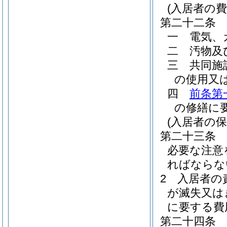
(入居者の費
第二十二条
一
電気、
二
汚物及
三
共同施
の使用又
四
前条第
の修繕に
(入居者の保
第二十三条
必要な注意
ればならな
2
入居者の
が滅失又は
に要する費
第二十四条