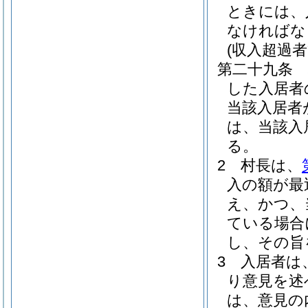
ときには、
なければな
(収入超過
第二十九条
した入居者
当該入居者
は、当該入
る。
2
村長は、
入の額が最
え、かつ、
ている場合
し、その旨
3
入居者は
り意見を述
は、意見の