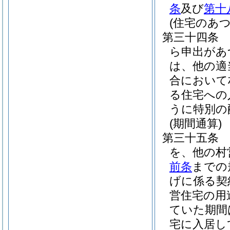
条
及び
第十
(住宅のあつ
第三十四条
ら申出があ
は、他の適
合において
る住宅への
うに特別の
(期間通算)
第三十五条
を、他の村
前条
までの
げに係る契
営住宅の用
ていた期間
宅に入居し