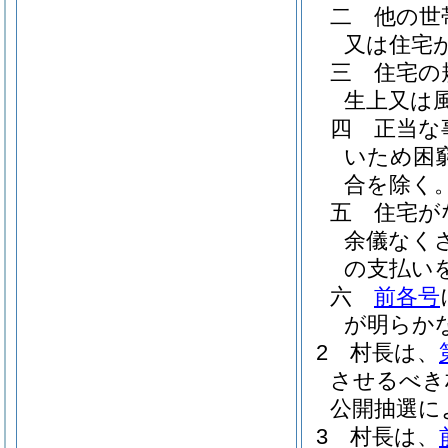
二
他の世
又は住宅
三
住宅の
生上又は
四
正当な
いため困
合を除く。
五
住宅が
余儀なく
の支払い
六
前各号
が明らか
2
村長は、
させるべき
公開抽選に
3
村長は、