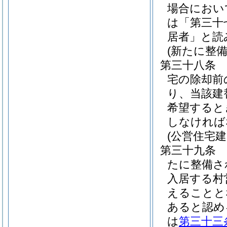
場合におい
は「第三十
居者」と読
(新たに整
第三十八条
宅の除却前
り、当該建
希望すると
しなければ
(公営住宅
第三十九条
たに整備さ
入居する村
えることと
あると認め
は
第三十三