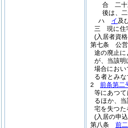
合 二十
後は、二
ハ
イ
及
三
現に住
(入居者資格
第七条
公
途の廃止に
が、当該明
場合におい
る者とみな
2
前条第二
等にあつて
るほか、当
宅を失つた
(入居の申
第八条
前二