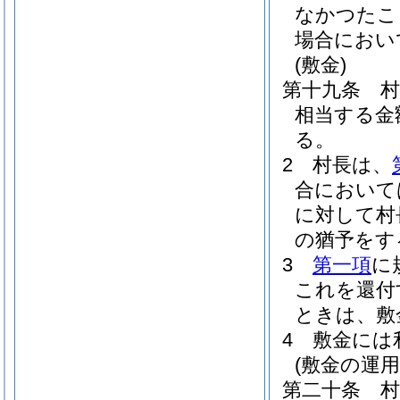
なかつたこ
場合におい
(敷金)
第十九条
相当する金
る。
2
村長は、
合において
に対して村
の猶予をす
3
第一項
に
これを還付
ときは、敷
4
敷金には
(敷金の運用
第二十条