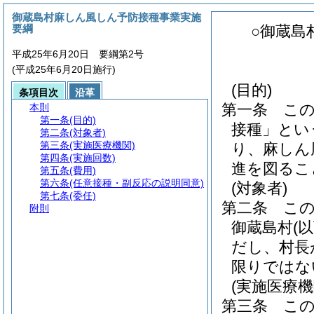
御蔵島村麻しん風しん予防接種事業実施
要綱
○御蔵島
平成25年6月20日 要綱第2号
(平成25年6月20日施行)
(目的)
条項目次
沿革
第一条
こ
本則
第一条
(目的)
接種」とい
第二条
(対象者)
第三条
(実施医療機関)
り、麻しん
第四条
(実施回数)
進を図るこ
第五条
(費用)
第六条
(任意接種・副反応の説明同意)
(対象者)
第七条
(委任)
第二条
こ
附則
御蔵島村
(
だし、村長
限りではな
(実施医療機
第三条
こ