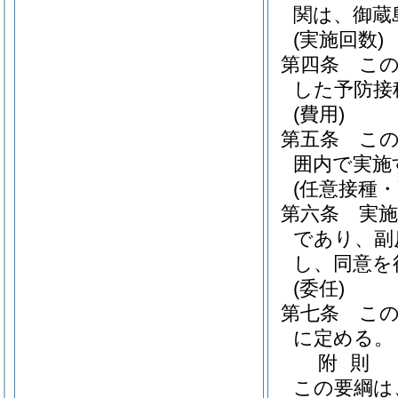
関は、御蔵
(実施回数)
第四条
こ
した予防接
(費用)
第五条
こ
囲内で実施
(任意接種
第六条
実
であり、副
し、同意を
(委任)
第七条
こ
に定める。
附
則
この要綱は