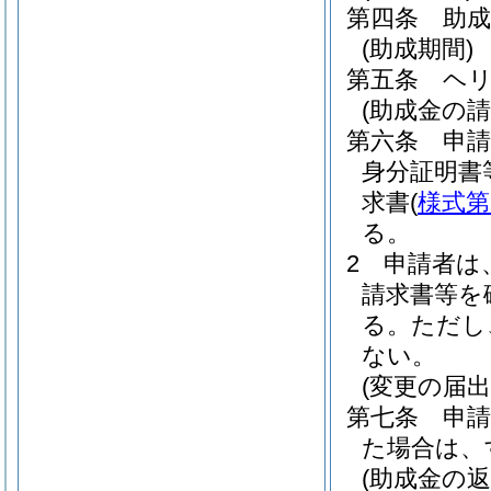
第四条
助
(助成期間)
第五条
ヘ
(助成金の
第六条
申
身分証明書
求書
(
様式第
る。
2
申請者は
請求書等を
る。
ただし
ない。
(変更の届出
第七条
申
た場合は、
(助成金の返