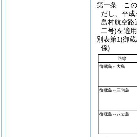
第一条
こ
だし、平成
島村航空路
二号)
を適
別表第1
(御
係)
路線
御蔵島⇔大島
御蔵島⇔三宅島
御蔵島⇔八丈島