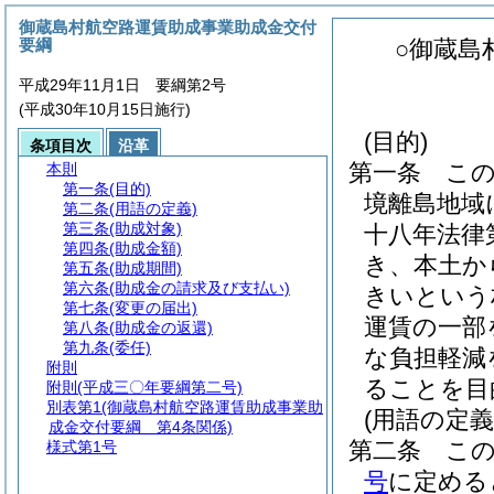
御蔵島村航空路運賃助成事業助成金交付
要綱
○御蔵島
平成29年11月1日 要綱第2号
(平成30年10月15日施行)
(目的)
条項目次
沿革
第一条
こ
本則
第一条
(目的)
境離島地域
第二条
(用語の定義)
第三条
(助成対象)
十八年法律
第四条
(助成金額)
き、本土か
第五条
(助成期間)
第六条
(助成金の請求及び支払い)
きいという
第七条
(変更の届出)
運賃の一部
第八条
(助成金の返還)
第九条
(委任)
な負担軽減
附則
ることを目
附則
(平成三〇年要綱第二号)
別表第1
(御蔵島村航空路運賃助成事業助
(用語の定義
成金交付要綱 第4条関係)
第二条
こ
様式第1号
号
に定める