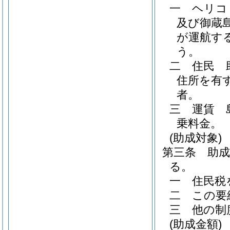
一
ヘリコ
及び御蔵
が運航す
う。
二
住民 
住所を有
者。
三
運賃 
乗料金。
(助成対象)
第三条
助
る。
一
住民税
二
この要
三
他の制
(助成金額)