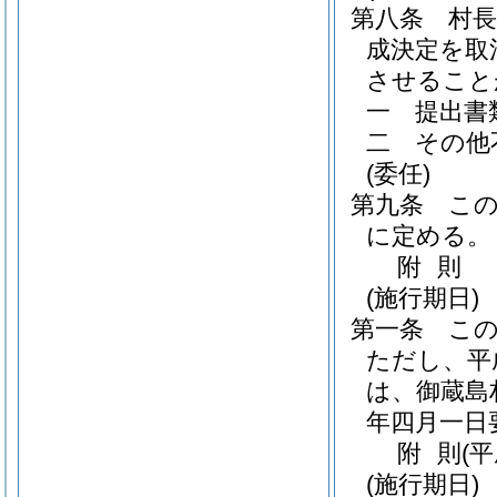
第八条
村
成決定を取
させること
一
提出書
二
その他
(委任)
第九条
こ
に定める。
附
則
(施行期日)
第一条
こ
ただし、平
は、御蔵島
年四月一日
附
則
(
(施行期日)