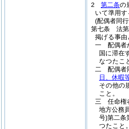
2
第二条
の
いて準用す
(配偶者同
第七条
法
掲げる事由
一
配偶者
国に滞在
なつたこ
二
配偶者
日、休暇
その他の
こと。
三
任命権
地方公務
号)
第二条
つたこと