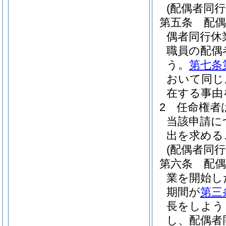
(配偶者同
第五条
配
偶者同行休
職員の配偶
う。
第七条
おいて同じ
在する事由
2
任命権者
当該申請に
出を求める
(配偶者同
第六条
配
業を開始し
期間が
第三
長をしよう
し、配偶者