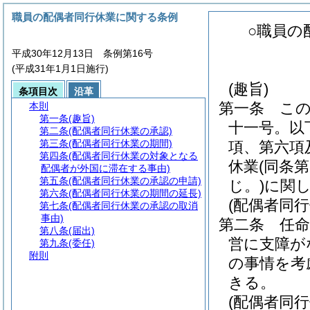
職員の配偶者同行休業に関する条例
○職員の
平成30年12月13日 条例第16号
(平成31年1月1日施行)
(趣旨)
条項目次
沿革
第一条
こ
本則
第一条
(趣旨)
十一号。以
第二条
(配偶者同行休業の承認)
第三条
(配偶者同行休業の期間)
項、第六項
第四条
(配偶者同行休業の対象となる
休業
(同条
配偶者が外国に滞在する事由)
第五条
(配偶者同行休業の承認の申請)
じ。)
に関
第六条
(配偶者同行休業の期間の延長)
(配偶者同行
第七条
(配偶者同行休業の承認の取消
事由)
第二条
任
第八条
(届出)
営に支障が
第九条
(委任)
附則
の事情を考
きる。
(配偶者同行