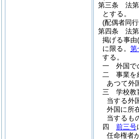
第三条
法
とする。
(配偶者同
第四条
法
掲げる事由
に限る。
第
する。
一
外国で
二
事業を
あつて外
三
学校教
当する外
外国に所
当するも
四
前三号
任命権者