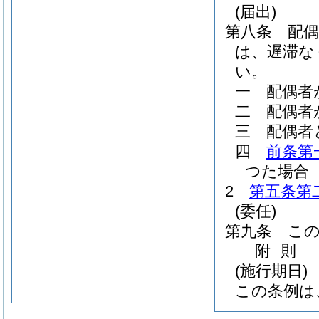
(届出)
第八条
配
は、遅滞な
い。
一
配偶者
二
配偶者
三
配偶者
四
前条第
つた場合
2
第五条第
(委任)
第九条
こ
附
則
(施行期日)
この条例は