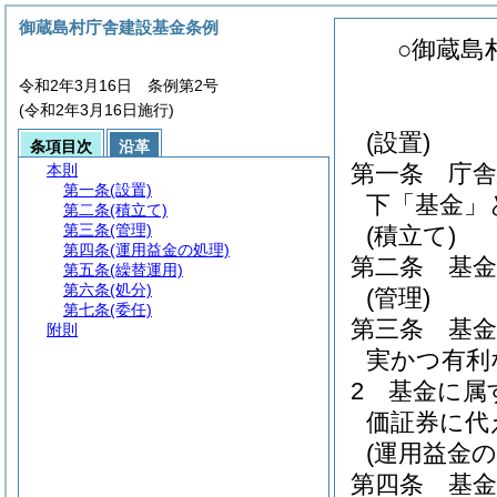
御蔵島村庁舎建設基金条例
○御蔵島
令和2年3月16日 条例第2号
(令和2年3月16日施行)
(設置)
条項目次
沿革
第一条
庁
本則
第一条
(設置)
下「基金」
第二条
(積立て)
第三条
(管理)
(積立て)
第四条
(運用益金の処理)
第二条
基
第五条
(繰替運用)
第六条
(処分)
(管理)
第七条
(委任)
第三条
基
附則
実かつ有利
2
基金に属
価証券に代
(運用益金の
第四条
基