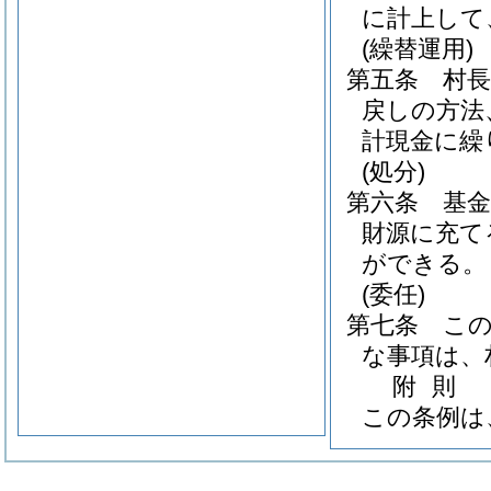
に計上して
(繰替運用)
第五条
村
戻しの方法
計現金に繰
(処分)
第六条
基
財源に充て
ができる。
(委任)
第七条
こ
な事項は、
附
則
この条例は