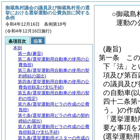
御蔵島村議会の議員及び御蔵島村長の選
挙における選挙運動の公費負担に関する
○御蔵島
条例
運動の
令和4年12月16日 条例第18号
(令和4年12月16日施行)
条項目次
沿革
(趣旨)
本則
第一条
(趣旨)
第一条
こ
第二条
(選挙運動用自動車の使用の公
費負担)
下「法」と
第三条
(選挙運動用自動車の使用の契
項及び第百
約締結の届出)
第四条
(選挙運動用自動車の使用の公
の議員及び
費負担額及び支払手続)
の自動車
(
第五条
(選挙運動用自動車の使用の契
約の指定)
四十二条第
第六条
(選挙運動用ビラの作成の公費
う。)
の作
負担)
第七条
(選挙運動用ビラの作成の契約
「選挙運動
締結の届出)
要な事項を
第八条
(選挙運動用ビラの作成の公費
負担額及び支払手続)
(選挙運動
第九条
(選挙運動用ポスターの作成の