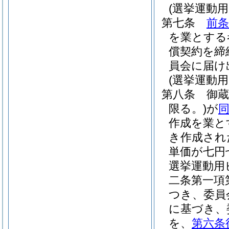
(選挙運動
第七条
前条
を業とする
償契約を締
員会に届け
(選挙運動
第八条
御
限る。)
が
作成を業と
き作成され
単価が七円
選挙運動用
二条第一項
つき、委員
に基づき、
を、
第六条