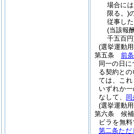
場合には
限る。)
従事し
(当該報
千五百円
(選挙運動
第五条
前条
同一の日に
る契約との
ては、これ
いずれか一
なして、
同
(選挙運動
第六条
候
ビラを無料
第二条ただ