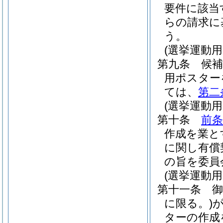
要件に該当
らの請求に
う。
(選挙運動
第九条
候
用ポスター
ては、
第二
(選挙運動
第十条
前条
作成を業と
に関し有償
の旨を委員
(選挙運動
第十一条
に限る。)
ターの作成