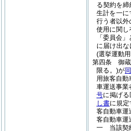
る契約を締
生計を一に
行う者以外
使用に関し
「委員会」
に届け出な
(選挙運動
第四条
御
限る。)
が
用旅客自動
車運送事業
号
に掲げる
し書
に規定
客自動車運
客自動車運
一
当該契