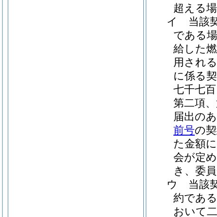
超える場
イ
当該
である場
給した燃
用される
に係る契
七千七百
第二項、
届出のあ
前号
の契
た金額
会が定
き、委員
ウ
当該
約である
おいて二