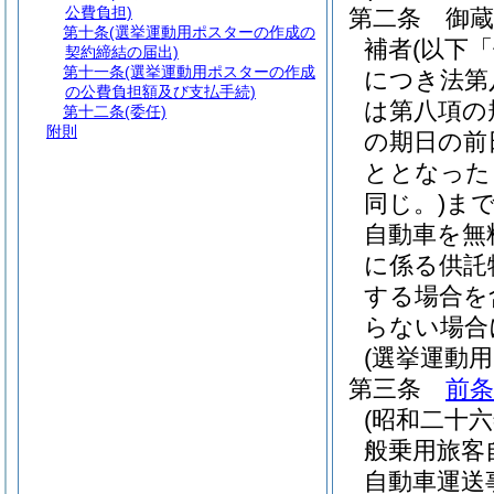
公費負担)
第二条
御
第十条
(選挙運動用ポスターの作成の
補者
(以下
契約締結の届出)
第十一条
(選挙運動用ポスターの作成
につき法第
の公費負担額及び支払手続)
は第八項の
第十二条
(委任)
附則
の期日の前
ととなった
同じ。)
ま
自動車を無
に係る供託
する場合を
らない場合
(選挙運動
第三条
前条
(昭和二十
般乗用旅客
自動車運送