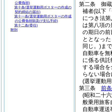
公費負担)
第二条
御
第十条
(選挙運動用ポスターの作成の
補者
(以下
契約締結の届出)
第十一条
(選挙運動用ポスターの作成
につき法第
の公費負担額及び支払手続)
は第八項の
第十二条
(委任)
附則
の期日の前
ととなった
同じ。)
ま
自動車を無
に係る供託
する場合を
らない場合
(選挙運動
第三条
前条
(昭和二十
般乗用旅客
自動車運送