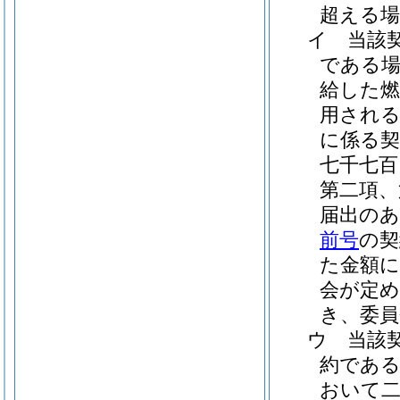
超える場
イ
当該
である場
給した燃
用される
に係る契
七千七百
第二項、
届出のあ
前号
の契
た金額
会が定
き、委員
ウ
当該
約である
おいて二