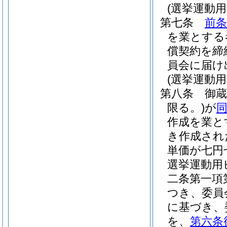
(選挙運動
第七条
前条
を業とする
償契約を締
員会に届け
(選挙運動
第八条
御
限る。)
が
作成を業と
き作成され
単価が七円
選挙運動用
二条第一項
つき、委員
に基づき、
を、
第六条