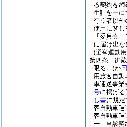
る契約を締
生計を一に
行う者以外
使用に関し
「委員会」
に届け出な
(選挙運動
第四条
御
限る。)
が
用旅客自動
車運送事業
号
に掲げる
し書
に規定
客自動車運
客自動車運
一
当該契