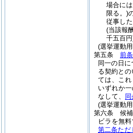
場合には
限る。)
従事し
(当該報
千五百円
(選挙運動
第五条
前条
同一の日に
る契約との
ては、これ
いずれか一
なして、
同
(選挙運動
第六条
候
ビラを無料
第二条ただ