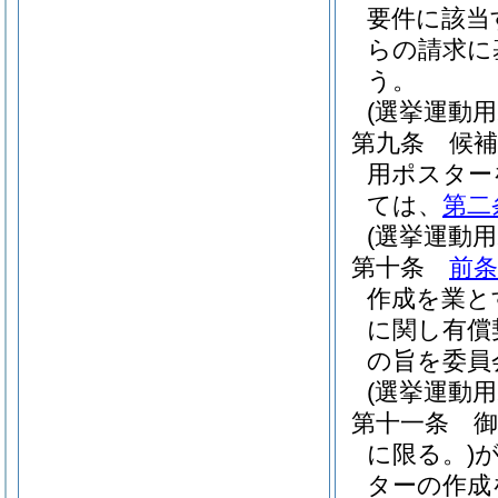
要件に該当
らの請求に
う。
(選挙運動
第九条
候
用ポスター
ては、
第二
(選挙運動
第十条
前条
作成を業と
に関し有償
の旨を委員
(選挙運動
第十一条
に限る。)
ターの作成