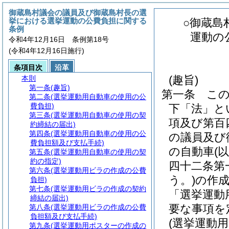
御蔵島村議会の議員及び御蔵島村長の選
挙における選挙運動の公費負担に関する
○御蔵島
条例
運動の
令和4年12月16日 条例第18号
(令和4年12月16日施行)
条項目次
沿革
(趣旨)
本則
第一条
(趣旨)
第一条
こ
第二条
(選挙運動用自動車の使用の公
費負担)
下「法」と
第三条
(選挙運動用自動車の使用の契
項及び第百
約締結の届出)
第四条
(選挙運動用自動車の使用の公
の議員及び
費負担額及び支払手続)
の自動車
(
第五条
(選挙運動用自動車の使用の契
約の指定)
四十二条第
第六条
(選挙運動用ビラの作成の公費
う。)
の作
負担)
第七条
(選挙運動用ビラの作成の契約
「選挙運動
締結の届出)
要な事項を
第八条
(選挙運動用ビラの作成の公費
負担額及び支払手続)
(選挙運動
第九条
(選挙運動用ポスターの作成の