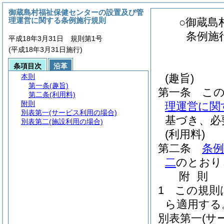
御蔵島村福祉保健センターの設置及び管
理運営に関する条例施行規則
○御蔵島
条例施
平成18年3月31日 規則第1号
(平成18年3月31日施行)
条項目次
沿革
(趣旨)
本則
第一条
(趣旨)
第一条
こ
第二条
(利用料)
附則
理運営に関
別表第一
(サービス利用の場合)
基づき、必
別表第二
(施設利用の場合)
(利用料)
第二条
条例
二
のとおり
附
則
1
この規則
ら適用する
別表第一
(サ